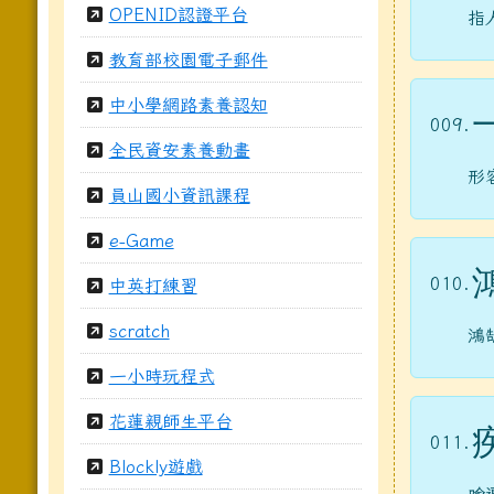
OPENID認證平台
指
教育部校園電子郵件
中小學網路素養認知
009.
全民資安素養動畫
形
員山國小資訊課程
e-Game
010.
中英打練習
scratch
鴻
一小時玩程式
花蓮親師生平台
011.
Blockly遊戲