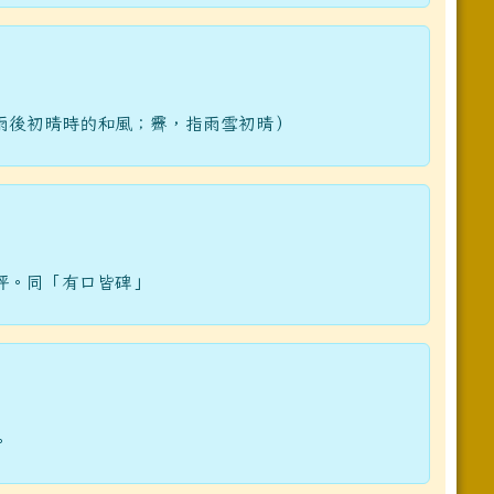
雨後初晴時的和風；霽，指雨雪初晴）
評。同「有口皆碑」
。