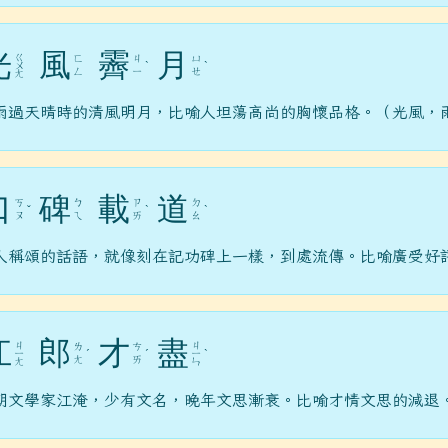
光
風
霽
月
ㄍ
ㄈ
ㄐ
ㄩ
ㄨ
ˋ
ˋ
ㄥ
ㄧ
ㄝ
ㄤ
雨過天晴時的清風明月，比喻人坦蕩高尚的胸懷品格。（光風，
口
碑
載
道
ㄎ
ㄅ
ㄗ
ㄉ
ˇ
ˋ
ˋ
ㄡ
ㄟ
ㄞ
ㄠ
人稱頌的話語，就像刻在記功碑上一樣，到處流傳。比喻廣受好
江
郎
才
盡
ㄐ
ㄐ
ㄌ
ㄘ
ㄧ
ˊ
ˊ
ㄧ
ˋ
ㄤ
ㄞ
ㄤ
ㄣ
朝文學家江淹，少有文名，晚年文思漸衰。比喻才情文思的減退