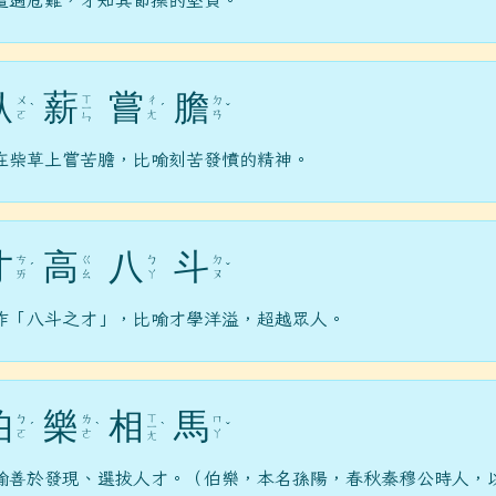
遭遇危難，才知其節操的堅貞。
臥
薪
嘗
膽
ㄒ
ㄨ
ㄔ
ㄉ
ˋ
ㄧ
ˊ
ˇ
ㄛ
ㄤ
ㄢ
ㄣ
在柴草上嘗苦膽，比喻刻苦發憤的精神。
才
高
八
斗
ㄘ
ㄍ
ㄅ
ㄉ
ˊ
ˇ
ㄞ
ㄠ
ㄚ
ㄡ
作「八斗之才」，比喻才學洋溢，超越眾人。
伯
樂
相
馬
ㄒ
ㄅ
ㄌ
ㄇ
ˊ
ˋ
ㄧ
ˋ
ˇ
ㄛ
ㄜ
ㄚ
ㄤ
喻善於發現、選拔人才。（伯樂，本名孫陽，春秋秦穆公時人，