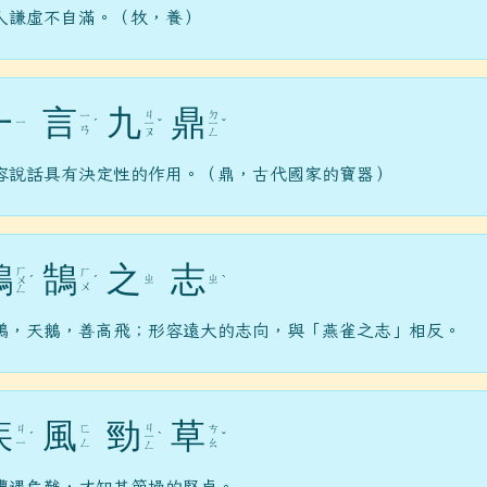
人謙虛不自滿。（牧，養）
一
言
九
鼎
ㄐ
ㄉ
ㄧ
ㄧ
ˊ
ㄧ
ˇ
ㄧ
ˇ
ㄢ
ㄡ
ㄥ
容說話具有決定性的作用。（鼎，古代國家的寶器）
鴻
鵠
之
志
ㄏ
ㄏ
ㄓ
ㄓ
ㄨ
ˊ
ˊ
ˋ
ㄨ
ㄥ
鵠，天鵝，善高飛；形容遠大的志向，與「燕雀之志」相反。
疾
風
勁
草
ㄐ
ㄐ
ㄈ
ㄘ
ˊ
ㄧ
ˋ
ˇ
ㄧ
ㄥ
ㄠ
ㄥ