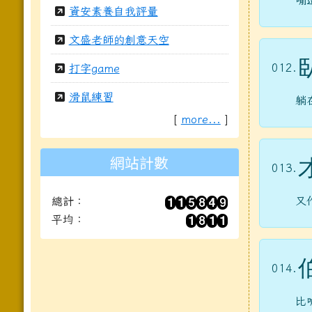
喻
資安素養自我評量
文盛老師的創意天空
012.
打字game
滑鼠練習
躺
[
more...
]
網站計數
013.
又
總計：
平均：
014.
比