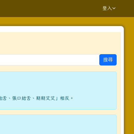
登入
⏸
搜尋
yV7UvQ/viewform?edit_requested=true _blank
拙舌、張口結舌、期期艾艾」相反。
.kaway.com.tw%2fpage%2frepair%2findex.aspx _blank
ziV7fs1GGE-h484y8t6w/viewform?pli=1 _blank