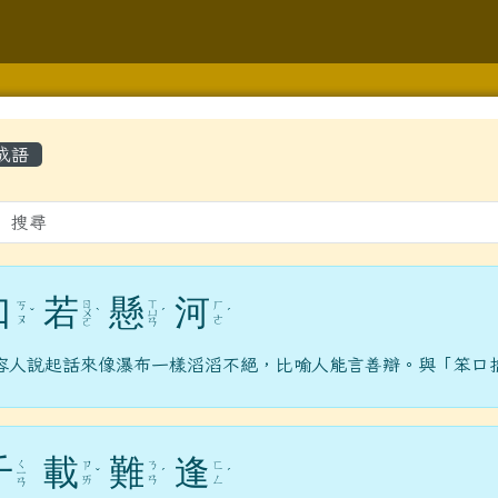
學
容區域
成語
gle.com/forms/d/1ZSFLXy9HoKSJrigoJp3pDKEIQHNLqfDYLkXjU
hlc.edu.tw/modules/tad_repair/
口
若
懸
河
ㄖ
ㄒ
ㄎ
ㄏ
ˇ
ㄨ
ˋ
ㄩ
ˊ
ˊ
ㄡ
ㄜ
ㄛ
ㄢ
lc.edu.tw/modules/jill_booking/
容人說起話來像瀑布一樣滔滔不絕，比喻人能言善辯。與「笨口
y.com.tw/page/member/login.aspx?rtn=https%3a%2f%2fwww
gle.com/forms/d/e/1FAIpQLScr6KGMj552f2xHH1TsRtIYU4ZtJO
千
載
難
逢
ㄑ
ㄗ
ㄋ
ㄈ
/modules/tad_repair/
ㄧ
ˇ
ˊ
ˊ
ㄞ
ㄢ
ㄥ
ㄢ