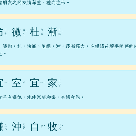
喻朋友之間友情深重，禮尚往來。
防
微
杜
漸
ㄐ
ㄈ
ㄨ
ㄉ
ˊ
ˊ
ˋ
ㄧ
ˋ
ㄤ
ㄟ
ㄨ
ㄢ
，隱微。杜，堵塞、阻絕。漸，逐漸擴大。在錯誤或壞事萌芽的
化。
宜
室
宜
家
ㄐ
ㄧ
ㄕ
ㄧ
ˊ
ˋ
ˊ
ㄧ
ㄚ
女子有婦德，能使家庭和樂，夫婦和諧。
謙
沖
自
牧
ㄑ
ㄔ
ㄇ
ㄗ
ㄧ
ㄨ
ˋ
ˋ
ㄨ
ㄢ
ㄥ