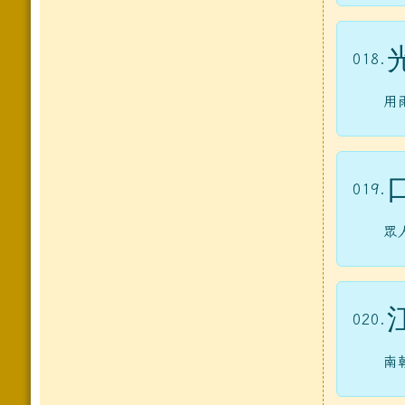
018.
用
019.
眾
020.
南