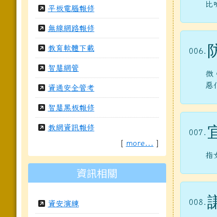
比
平板電腦報修
無線網路報修
教育軟體下載
006.
智慧網管
微
惡
資通安全管考
智慧黑板報修
教網資訊報修
007.
[
more...
]
指
資訊相關
008.
資安演練