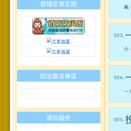
發燒宣導主題
載
003.
link to https://isafeevent.moe.e
link to https://prepare.mnd
介
link to https://padlet.com
防治霸凌專區
004.
一
資訊報修
005.