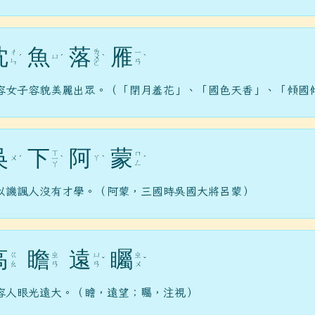
沈
魚
落
雁
ㄌ
ㄔ
ㄧ
ㄩ
ˊ
ˊ
ㄨ
ˋ
ˋ
ㄣ
ㄢ
ㄛ
容女子容貌美麗出眾。（「閉月羞花」、「國色天香」、「傾國
吳
下
阿
蒙
ㄒ
ㄇ
ㄨ
ㄚ
ˊ
ㄧ
ˋ
ˋ
ˊ
ㄥ
ㄚ
以譏諷人沒有才學。（阿蒙，三國時吳國大將呂蒙）
高
瞻
遠
矚
ㄍ
ㄓ
ㄩ
ㄓ
ˇ
ˇ
ㄠ
ㄢ
ㄢ
ㄨ
容人眼光遠大。（瞻，遠望；矚，注視）