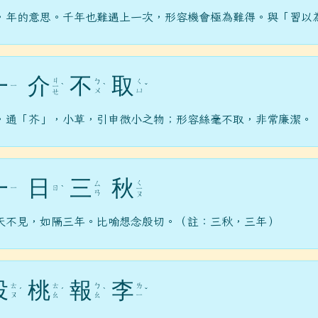
，年的意思。千年也難遇上一次，形容機會極為難得。與「習以
一
介
不
取
ㄐ
ㄅ
ㄑ
ㄧ
ㄧ
ˋ
ˋ
ˇ
du.tw/ _blan
ㄨ
ㄩ
ㄝ
.gov.tw/ _blank
，通「芥」，小草，引申微小之物；形容絲毫不取，非常廉潔。
/chimei07_3/b612-3ig4s4mcdois7svo _blank
一
日
三
秋
ㄑ
ㄙ
ㄧ
ㄖ
ˋ
ㄧ
ㄢ
ㄡ
天不見，如隔三年。比喻想念殷切。（註：三秋，三年）
投
桃
報
李
ㄊ
ㄊ
ㄅ
ㄌ
ˊ
ˊ
ˋ
ˇ
ㄡ
ㄠ
ㄠ
ㄧ