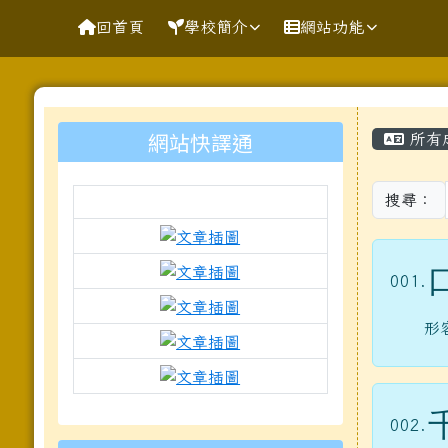
導覽列
跳至主內容區
花蓮縣花蓮市明廉國民小
回首頁
學校簡介
網站功能
頁尾區域
主內
左邊區域內容
網站快譯通
所有
搜尋：
link to https://docs.goo
link to https://www.mleps.
001.
link to https://www.mleps.h
形
link to https://www.kawa
link to https://docs.goo
to https://www.mleps.hlc.edu.tw
002.