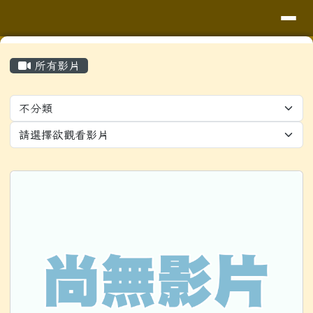
導覽列
花蓮縣花蓮市明廉國民小學
跳至主內容區
頁尾區域
主內容區域
⏸
所有影片
Video List
校