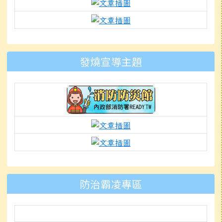
link to https://www.k
link to https://docs.g
to https://www.mleps.hlc.edu
發燒宣導主題
link to https://isafeevent.mo
link to https://prepare.
link to https://padlet.
防治霸凌專區