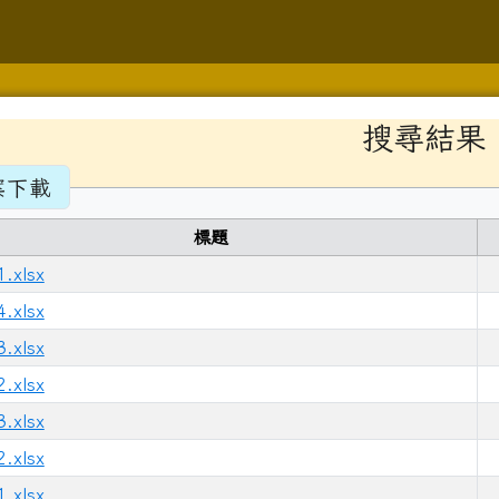
學
容區域
搜尋結果
案下載
標題
gle.com/forms/d/1ZSFLXy9HoKSJrigoJp3pDKEIQHNLqfDYLkXjU
.xlsx
hlc.edu.tw/modules/tad_repair/
.xlsx
lc.edu.tw/modules/jill_booking/
.xlsx
y.com.tw/page/member/login.aspx?rtn=https%3a%2f%2fwww
.xlsx
gle.com/forms/d/e/1FAIpQLScr6KGMj552f2xHH1TsRtIYU4ZtJO
.xlsx
.xlsx
/modules/tad_repair/
.xlsx