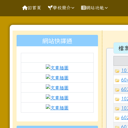
導覽列
跳至主內容區
花蓮縣花蓮市明廉國民小
回首頁
學校簡介
網站功能
頁尾區域
主內
左邊區域內容
網站快譯通
檔
link to https://docs.goo
101
link to https://www.mleps.
604
link to https://www.mleps.h
603
link to https://www.kawa
102
link to https://docs.goo
103
602
to https://www.mleps.hlc.edu.tw
601