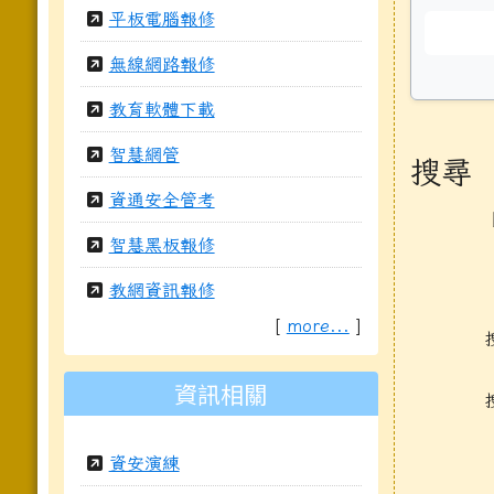
平板電腦報修
無線網路報修
教育軟體下載
智慧網管
搜尋
資通安全管考
智慧黑板報修
教網資訊報修
[
more...
]
資訊相關
資安演練