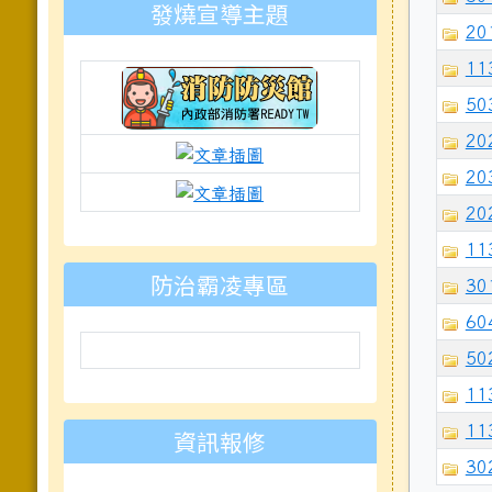
發燒宣導主題
201
11
50
202
link to https://isafeevent.moe.e
link to https://prepare.mnd
203
link to https://padlet.com
20
11
防治霸凌專區
301
60
502
11
11
資訊報修
302