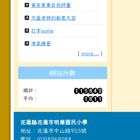
資安素養自我評量
文盛老師的創意天空
打字game
滑鼠練習
[
more...
]
網站計數
總計：
平均：
頁尾區域內容
花蓮縣花蓮市明廉國民小學
地址：花蓮市中山路903號
電話：(03)8569088