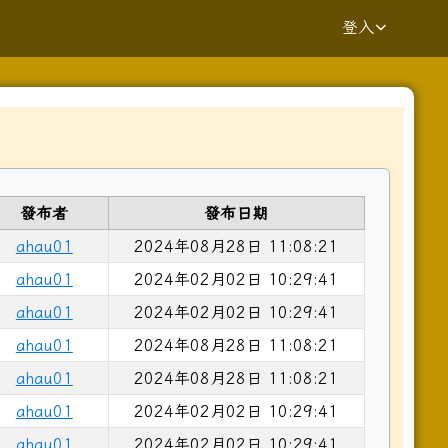
登入
⏸
發布者
發布日期
yV7UvQ/viewform?edit_requested=true _blank
ahau01
2024年08月28日 11:08:21
ahau01
2024年02月02日 10:29:41
ahau01
2024年02月02日 10:29:41
.kaway.com.tw%2fpage%2frepair%2findex.aspx _blank
ahau01
2024年08月28日 11:08:21
ziV7fs1GGE-h484y8t6w/viewform?pli=1 _blank
ahau01
2024年08月28日 11:08:21
ahau01
2024年02月02日 10:29:41
ahau01
2024年02月02日 10:29:41