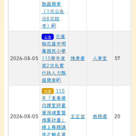
甄選簡章
（1次公告
分8次招
下載：1150805--花蓮縣花蓮市明
考）
花蓮
公告
縣花蓮市明
廉國民小學
2026-08-05
115學年度
陳彥豪
人事室
57
第2次充實
行政人力甄
下載：明廉國小115學年度充實行政
選簡章
115
研習
年「素養導
向課室評量
資源建置暨
2026-08-05
王芷宜
教務處
20
推廣計畫」
線上專題講
座之報名資