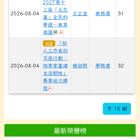
2027第十
三屆「北花
2026-08-04
王芷宜
教務處
31
蓮」全民科
學週－教案
於彈跳視窗觀看：2027 第十三屆「
於彈跳視窗觀看：2027 第十三
徵選
「助
研習
人工作者的
災後行動：
2026-08-04
陪案家重建
楊淑閔
學務處
32
生活韌性」
專業培力課
於彈跳視窗觀看：XC01013257_1150001
程
下 15 則
最新榮譽榜