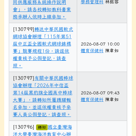
學務管理科
林鈺容
同供應服務系統操作說明
會」，請各校轉知教科書業
務承辦人依時上線參加。
[130799]
轉送中華民國軟式
網球協會辦理「115年第51
屆中正盃全國軟式網球錦標
2026-08-07 10:00
體育保健科
陳韋如
賽」競賽規程1份，請逕依
權責核予公假登記，請查
照。
[130797]
有關中華民國棒球
協會辦理「2026年中信盃
第14屆黑豹旗全國高中棒球
2026-08-07 09:43
體育保健科
陳韋如
大賽」，請轉知所屬踴躍報
名參加，並逕依權責核予參
賽人員公假登記，請查照。
[130796]
國立臺灣海
轉知
洋大學臺灣海洋教育中心辦