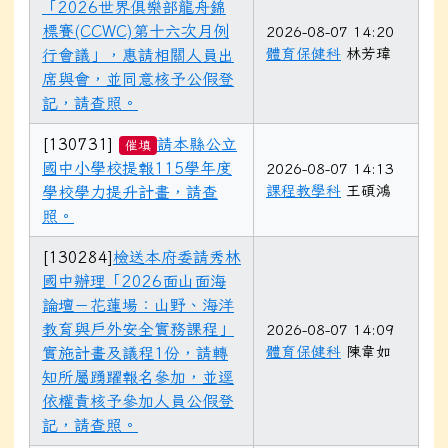
「2026世界俱樂部龍舟錦
標賽(CCWC)第十六次月例
2026-08-07 14:20
體育保健科
林芳瑋
行會議」，惠請相關人員出
席與會，並同意核予公假登
記，請查照。
[130731]
請本縣公立
催填
國中小學校提報115學年度
2026-08-07 14:13
課程教學科
王碩鴻
學校學力提升計畫，請查
照。
[130284]
檢送本府委請秀林
國中辦理「2026面山面海
論壇－花蓮場：山野、海洋
教育與戶外安全實務課程」
2026-08-07 14:09
體育保健科
陳韋如
實施計畫及議程1份，請轉
知所屬踴躍報名參加，並逕
依權責核予參加人員公假登
記，請查照。