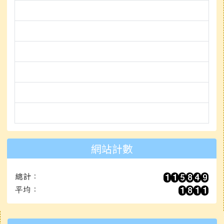
link to https://adl.edu.tw/H
link to https://cloud.edu.tw/ \
link to https://www.junyiacad
link to https://945cloud.knsh
link to https://www.hle.com.t
link to https://nanidigi.onecla
網站計數
總計：
平均：