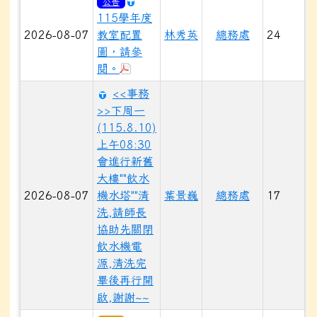
公告
115學年度
2026-08-07
教室配置
林秀英
總務處
24
圖，請參
於彈跳視窗觀看：115學年度教室配置圖
閱。
<<事務
>>下周一
(115.8.10)
上午08:30
會進行新舊
大樓""飲水
2026-08-07
機水塔""清
葉景巍
總務處
17
洗,請師長
協助先關閉
飲水機電
源,清洗完
畢後再行開
啟,謝謝~~