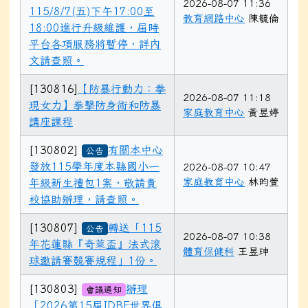
2026-08-07 11:36
115/8/7(五)下午17:00至
教育網路中心
陳毓倫
18:00進行升級維護，屆時
平台各項服務將暫停，詳內
文請查照。
[130816]
【防暴行動力：拳
2026-08-07 11:18
現女力】拳擊防身術和防暴
家庭教育中心
黃昱婷
講座課程
[130802]
有關本中心
公告
發放115學年度本縣國小一
2026-08-07 10:47
家庭教育中心
林昀萱
年級新生禮包1案，敬請貴
校協助辦理，請查照。
[130807]
轉送「115
公告
2026-08-07 10:38
年花蓮縣『奇萊盃』法式滾
體育保健科
王昱珅
球邀請賽競賽規程」1份。
[130803]
辦理
會議通知
「2026第15屆IDBF世界俱