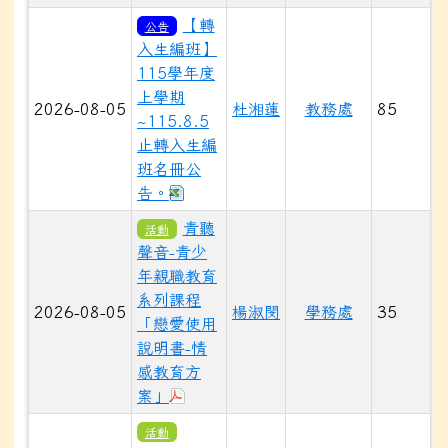
【轉
公告
入生編班】
115學年度
上學期
2026-08-05
杜湘蓮
教務處
85
~115.8.5
止轉入生編
班名冊公
下載：115學年度轉入生常態編班分組名
告。
青聽
活動
聲音-青少
年親職教育
系列課程
2026-08-05
楊淑閔
學務處
35
「戀愛使用
說明書-情
感教育方
於彈跳視窗觀看：376553300E_1150
案」
活動