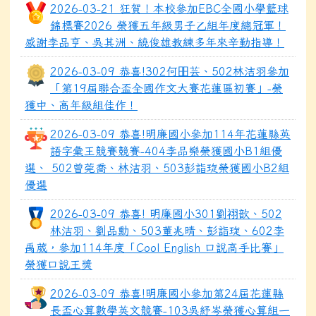
2026-03-21 狂賀！本校參加EBC全國小學籃球
錦標賽2026 榮獲五年級男子乙組年度總冠軍！
感謝李品亨、吳其洲、繞俊雄教練多年來辛勤指導！
2026-03-09 恭喜!302何昍芸、502林洁羽參加
「第19屆聯合盃全國作文大賽花蓮區初賽」-榮
獲中、高年級組佳作！
2026-03-09 恭喜!明廉國小參加114年花蓮縣英
語字彙王競賽競賽-404李品樂榮獲國小B1組優
選、 502曾莞喬、林洁羽、503彭詣琁榮獲國小B2組
優選
2026-03-09 恭喜! 明廉國小301劉祤歆、502
林洁羽、劉品勳、503董兆晴、彭詣琁、602李
禹葳，參加114年度「Cool English 口說高手比賽」
榮獲口說王獎
2026-03-09 恭喜!明廉國小參加第24屆花蓮縣
長盃心算數學英文競賽-103吳紓岑榮獲心算組一