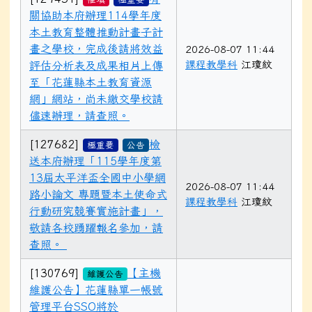
關協助本府辦理114學年度
本土教育整體推動計畫子計
畫之學校，完成後請將效益
2026-08-07 11:44
課程教學科
江瓊紋
評估分析表及成果相片上傳
至「花蓮縣本土教育資源
網」網站，尚未繳交學校請
儘速辦理，請查照。
[127682]
檢
極重要
公告
送本府辦理「115學年度第
13屆太平洋盃全國中小學網
2026-08-07 11:44
路小論文 專題暨本土使命式
課程教學科
江瓊紋
行動研究競賽實施計畫」，
敬請各校踴躍報名參加，請
查照。
[130769]
【主機
維護公告
維護公告】花蓮縣單一帳號
管理平台SSO將於