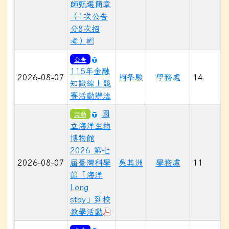
師甄選簡章
（1次公告
分8次招
下載：1150807--花蓮縣花蓮市明
考）
公告
115年金融
2026-08-07
柯夆駿
學務處
14
知識線上競
賽活動辦法
國
活動
立海洋生物
博物館
2026 第七
2026-08-07
屆臺灣科學
吳其洲
學務處
11
節「海洋
Long
stay」到校
於彈跳視窗觀看：2026第七屆臺灣
教學活動