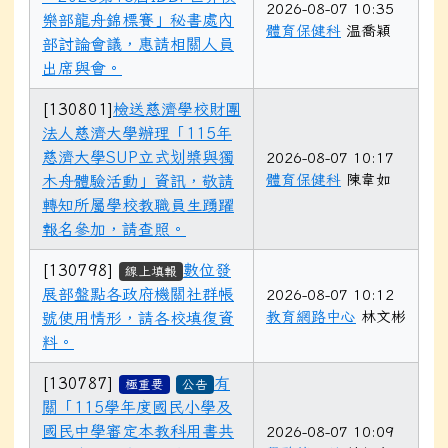
2026-08-07 10:35
樂部龍舟錦標賽」秘書處內
體育保健科
温喬穎
部討論會議，惠請相關人員
出席與會。
[130801]
檢送慈濟學校財團
法人慈濟大學辦理「115年
慈濟大學SUP立式划槳與獨
2026-08-07 10:17
體育保健科
陳韋如
木舟體驗活動」資訊，敬請
轉知所屬學校教職員生踴躍
報名參加，請查照。
[130798]
數位發
線上填報
展部盤點各政府機關社群帳
2026-08-07 10:12
教育網路中心
林文彬
號使用情形，請各校填復資
料。
[130787]
有
極重要
公告
關「115學年度國民小學及
國民中學審定本教科用書共
2026-08-07 10:09