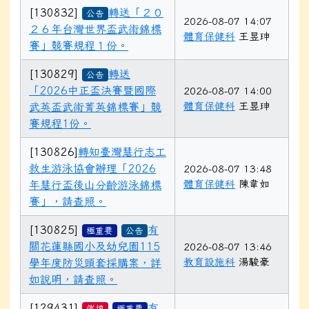
[130832]
轉送「２０
公告
2026-08-07 14:07
２６年台灣世界盃武術錦標
體育保健科
王昱珅
賽」競賽規程１份。
[130829]
轉送
公告
「2026中正盃決賽暨國際
2026-08-07 14:00
體育保健科
王昱珅
武英盃武術菁英錦標賽」競
賽規程1份。
[130826]
轉知臺灣慧行志工
救生游泳協會辦理「2026
2026-08-07 13:48
體育保健科
陳韋如
年慧行盃後山分齡游泳錦標
賽」，請查照。
[130825]
有
極重要
公告
關花蓮縣國小及幼兒園115
2026-08-07 13:46
教育設施科
湯駿豪
學年度防災頭套採購案，詳
如說明，請查照。
[129431]
有
催填
極重要