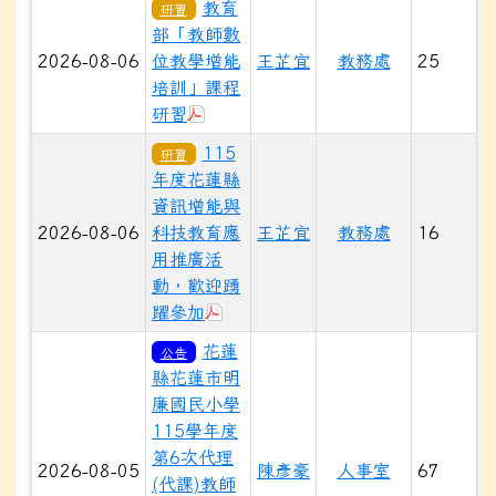
教育
研習
部「教師數
2026-08-06
位教學增能
王芷宜
教務處
25
培訓」課程
於彈跳視窗觀看：教師數位教學增能培
研習
115
研習
年度花蓮縣
資訊增能與
2026-08-06
科技教育應
王芷宜
教務處
16
用推廣活
動，歡迎踴
於彈跳視窗觀看：115 年度花蓮
躍參加
花蓮
公告
縣花蓮市明
廉國民小學
115學年度
第6次代理
2026-08-05
陳彥豪
人事室
67
(代課)教師