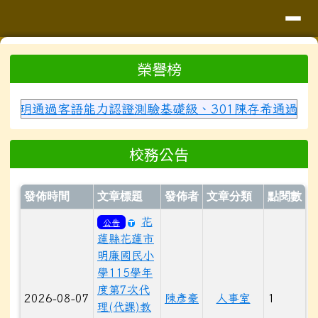
導覽列
花蓮縣花蓮市明廉國民小學
跳至主內容區
頁尾區域
上中區域內容
榮譽榜
⏸
過客語能力認證測驗基礎級、301陳存希通過客語能力認證
校務公告
發佈時間
文章標題
發佈者
文章分類
點閱數
花
公告
蓮縣花蓮市
明廉國民小
學115學年
度第7次代
2026-08-07
陳彥豪
人事室
1
理(代課)教