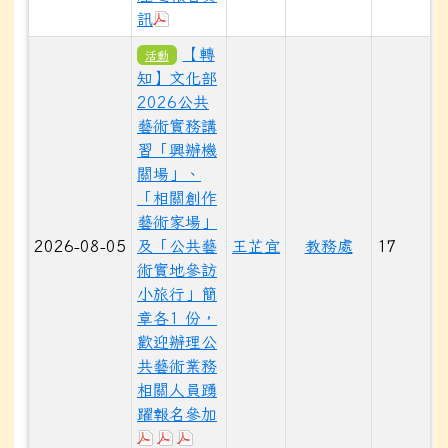
於彈跳視窗觀看：素養導向課室評量資源
訊
【轉
活動
知】文化部
2026公共
藝術實務講
習「興辦機
關場」、
「相關創作
藝術家場」
2026-08-05
及「公共藝
王芷宜
教務處
17
術實地參訪
小旅行」簡
章各1 份，
歡迎辦理公
共藝術業務
相關人員踴
躍報名參加
於彈跳視窗觀看：2026文化部公共藝術實
於彈跳視窗觀看：2026文化部公共藝
於彈跳視窗觀看：2026文化部公共