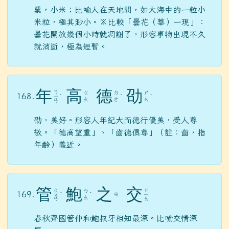
粟，小米；比喻人在天地間，如大海中的一粒小
米粒，極其渺小。※比較「曇花（華）一現」：
曇花開放幾個小時就凋謝了，形容事物出現不久
就消逝，極為短暫。
年
高
德
劭
ㄋ
ㄍ
ㄉ
ㄕ
168.
ㄧ
ˊ
ˊ
ˋ
ㄠ
ㄜ
ㄠ
ㄢ
劭，美好。形容人年紀大而德行優美，受人尊
敬。「德高望重」、「齒德俱尊」（註：齒，指
年齡）義近。
管
鮑
之
交
ㄍ
ㄐ
ㄅ
169.
ㄓ
ㄨ
ˇ
ˋ
ㄧ
ㄠ
ㄢ
ㄠ
春秋齊國管仲和鮑叔牙相知最深。比喻交情深