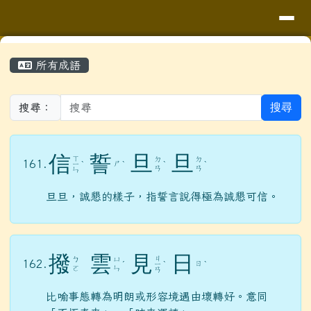
導覽列
花蓮縣花蓮市明廉國民小學
跳至主內容區
頁尾區域
主內容區域
⏸
所有成語
搜尋
搜尋：
信
誓
旦
旦
ㄒ
ㄉ
ㄉ
161.
ㄕ
ㄧ
ˋ
ˋ
ˋ
ˋ
ㄢ
ㄢ
ㄣ
旦旦，誠懇的樣子，指誓言說得極為誠懇可信。
撥
雲
見
日
ㄐ
ㄅ
ㄩ
162.
ㄖ
ˊ
ㄧ
ˋ
ˋ
ㄛ
ㄣ
ㄢ
比喻事態轉為明朗或形容境遇由壞轉好。意同