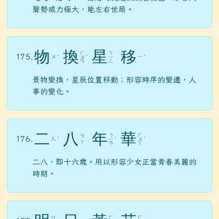
聲勢威力極大，能左右世局。
物
換
星
移
ㄏ
ㄒ
175.
ㄨ
ㄧ
ˋ
ㄨ
ˋ
ㄧ
ˊ
ㄢ
ㄥ
景物變換，星辰位置移動；形容時序的變遷，人
事的變化。
二
八
年
華
ㄋ
ㄏ
ㄅ
176.
ㄦ
ˋ
ㄧ
ˊ
ㄨ
ˊ
ㄚ
ㄢ
ㄚ
二八，即十六歲。用以形容少女正當青春美麗的
時期。
ㄇ
ㄏ
ㄏ