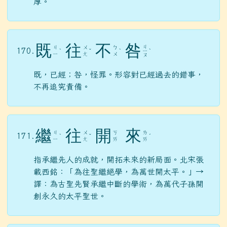
厚。
既
往
不
咎
ㄐ
ㄐ
ㄨ
ㄅ
170.
ˋ
ˇ
ˋ
ㄧ
ˋ
ㄧ
ㄤ
ㄨ
ㄡ
既，已經；咎，怪罪。形容對已經過去的錯事，
不再追究責備。
繼
往
開
來
ㄐ
ㄨ
ㄎ
ㄌ
171.
ˋ
ˇ
ˊ
ㄧ
ㄤ
ㄞ
ㄞ
指承繼先人的成就，開拓未來的新局面。北宋張
載西銘：「為往聖繼絕學，為萬世開太平。」→
譯：為古聖先賢承繼中斷的學術，為萬代子孫開
創永久的太平聖世。