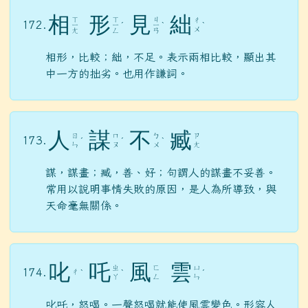
相
形
見
絀
ㄒ
ㄒ
ㄐ
ㄔ
172.
ㄧ
ㄧ
ˊ
ㄧ
ˋ
ˋ
ㄨ
ㄤ
ㄥ
ㄢ
相形，比較；絀，不足。表示兩相比較，顯出其
中一方的拙劣。也用作謙詞。
人
謀
不
臧
ㄖ
ㄇ
ㄅ
ㄗ
173.
ˊ
ˊ
ˋ
ㄣ
ㄡ
ㄨ
ㄤ
謀，謀畫；臧，善、好；句謂人的謀畫不妥善。
常用以說明事情失敗的原因，是人為所導致，與
天命毫無關係。
叱
吒
風
雲
ㄓ
ㄈ
ㄩ
174.
ㄔ
ˋ
ˋ
ˊ
ㄚ
ㄥ
ㄣ
叱吒，怒喝。一聲怒喝就能使風雲變色。形容人