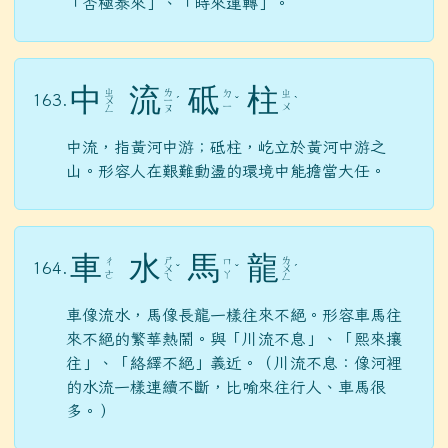
「否極泰來」、「時來運轉」。
中
流
砥
柱
ㄓ
ㄌ
ㄉ
ㄓ
163.
ㄨ
ㄧ
ˊ
ˇ
ˋ
ㄧ
ㄨ
ㄥ
ㄡ
中流，指黃河中游；砥柱，屹立於黃河中游之
山。形容人在艱難動盪的環境中能擔當大任。
車
水
馬
龍
ㄕ
ㄌ
ㄔ
ㄇ
164.
ㄨ
ˇ
ˇ
ㄨ
ˊ
ㄜ
ㄚ
ㄟ
ㄥ
車像流水，馬像長龍一樣往來不絕。形容車馬往
來不絕的繁華熱鬧。與「川流不息」、「熙來攘
往」、「絡繹不絕」義近。（川流不息：像河裡
的水流一樣連續不斷，比喻來往行人、車馬很
多。）