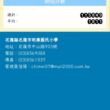
網站計數
總計：
平均：
頁尾區域內容
花蓮縣花蓮市明廉國民小學
地址：花蓮市中山路903號
電話：(03)8569088
傳真：(03)8561537
管理員信箱：chimei07@mail2000.com.tw