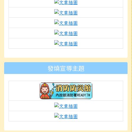
link to https://docs.g
link to https://www.mle
link to https://www.mlep
link to https://www.k
link to https://docs.g
to https://www.mleps.hlc.edu
發燒宣導主題
link to https://isafeevent.mo
link to https://prepare.
link to https://padlet.