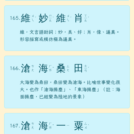
維
妙
維
肖
ㄇ
ㄒ
ㄨ
ㄨ
165.
ˊ
ㄧ
ˋ
ˊ
ㄧ
ˋ
ㄟ
ㄟ
ㄠ
ㄠ
維，文言語助詞；妙，美、好；肖，像、逼真。
形容描寫或模仿極為逼真。
滄
海
桑
田
ㄊ
ㄘ
ㄏ
ㄙ
166.
ˇ
ㄧ
ˊ
ㄤ
ㄞ
ㄤ
ㄢ
大海變為桑田，桑田變為滄海。比喻世事變化很
大。也作「滄海揚塵」、「東海揚塵」（註：海
面揚塵，已經變為陸地的景象）
滄
海
一
粟
ㄘ
ㄏ
ㄙ
167.
ㄧ
ˇ
ˋ
ㄤ
ㄞ
ㄨ