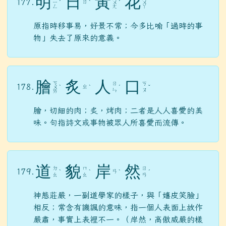
明
日
黃
花
177.
ㄖ
ㄧ
ˊ
ˋ
ㄨ
ˊ
ㄨ
ㄥ
ㄤ
ㄚ
原指時移事易，好景不常；今多比喻「過時的事
物」失去了原來的意義。
膾
炙
人
口
ㄎ
ㄖ
ㄎ
178.
ㄓ
ㄨ
ˋ
ˋ
ˊ
ˇ
ㄣ
ㄡ
ㄞ
膾，切細的肉；炙，烤肉；二者是人人喜愛的美
味。句指詩文或事物被眾人所喜愛而流傳。
道
貌
岸
然
ㄉ
ㄇ
ㄖ
179.
ㄢ
ˋ
ˋ
ˋ
ˊ
ㄠ
ㄠ
ㄢ
神態莊嚴，一副道學家的樣子，與「嬉皮笑臉」
相反；常含有譏諷的意味，指一個人表面上故作
嚴肅，事實上表裡不一。（岸然，高傲威嚴的樣