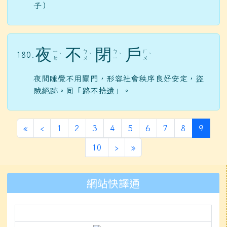
子）
夜
不
閉
戶
ㄧ
ㄅ
ㄅ
ㄏ
180.
ˋ
ˋ
ˋ
ˋ
ㄝ
ㄨ
ㄧ
ㄨ
夜間睡覺不用關門，形容社會秩序良好安定，盜
賊絕跡。同「路不拾遺」。
第一頁
上一頁
(目前
«
‹
1
2
3
4
5
6
7
8
9
下一頁
最後頁
10
›
»
左邊區域內容
網站快譯通