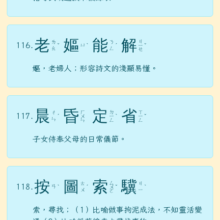
老
嫗
能
解
ㄐ
ㄌ
ㄋ
116.
ㄩ
ˇ
ˋ
ˊ
ㄧ
ˇ
ㄠ
ㄥ
ㄝ
嫗，老婦人；形容詩文的淺顯易懂。
晨
昏
定
省
ㄏ
ㄉ
ㄒ
ㄔ
117.
ˊ
ㄨ
ㄧ
ˋ
ㄧ
ˇ
ㄣ
ㄣ
ㄥ
ㄥ
子女侍奉父母的日常儀節。
按
圖
索
驥
ㄙ
ㄊ
ㄐ
118.
ㄢ
ˋ
ˊ
ㄨ
ˇ
ˋ
ㄨ
ㄧ
ㄛ
索，尋找；（1）比喻做事拘泥成法，不知靈活變