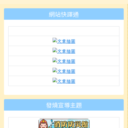
左邊區域內容
網站快譯通
link to https://docs.g
link to https://www.mle
link to https://www.mlep
link to https://www.k
link to https://docs.g
to https://www.mleps.hlc.edu
發燒宣導主題