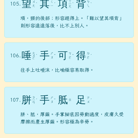
望
其
項
背
ㄒ
ㄨ
ㄑ
ㄅ
105.
ˋ
ˊ
ㄧ
ˋ
ˋ
ㄤ
ㄧ
ㄟ
ㄤ
項，頸的後部；形容趕得上。「難以望其項背」
則形容遠遠落後，比不上別人。
唾
手
可
得
ㄊ
ㄕ
ㄎ
ㄉ
106.
ㄨ
ˋ
ˇ
ˇ
ˊ
ㄡ
ㄜ
ㄜ
ㄛ
往手上吐唾沫，比喻極容易取得。
胼
手
胝
足
ㄆ
ㄕ
ㄗ
107.
ㄓ
ㄧ
ˊ
ˇ
ˊ
ㄡ
ㄨ
ㄢ
胼、胝，厚繭。手掌腳底因勞動過度，皮膚久受
摩擦而產生厚繭。形容極為辛勞。