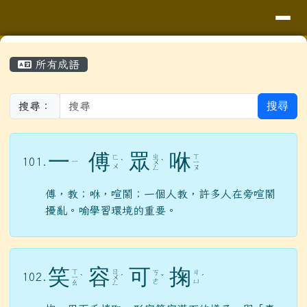
導覽列
花蓮縣花蓮市明廉國民小學
跳至主內容區
頁尾區域
主內容區域
⏸
所有成語
搜尋
搜尋：
一
傅
眾
咻
ㄓ
ㄒ
ㄈ
101.
ㄧ
ˋ
ㄨ
ˋ
ㄧ
ㄨ
ㄥ
ㄡ
傅，教；咻，喧鬧；一個人教，許多人在旁喧鬧
擾亂。喻學習環境的重要。
笑
容
可
掬
ㄒ
ㄖ
ㄎ
ㄐ
102.
ㄧ
ˋ
ㄨ
ˊ
ˇ
ˊ
ㄜ
ㄩ
ㄠ
ㄥ