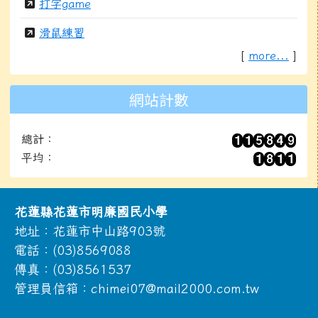
打字game
滑鼠練習
[
more...
]
網站計數
總計：
平均：
頁尾區域內容
花蓮縣花蓮市明廉國民小學
地址：花蓮市中山路903號
電話：(03)8569088
傳真：(03)8561537
管理員信箱：chimei07@mail2000.com.tw