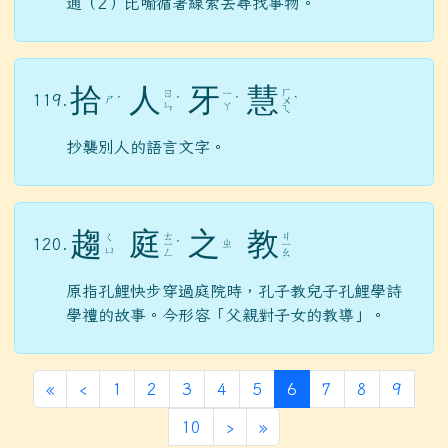
通（2）比喻循著線索去尋找事物。
拾
人
牙
慧
ㄏ
ㄖ
ㄧ
119.
ㄕ
ˊ
ˊ
ˊ
ㄨ
ˋ
ㄣ
ㄚ
ㄟ
抄襲別人的語言文字。
趨
庭
之
教
ㄊ
ㄐ
ㄑ
120.
ㄓ
ㄧ
ˊ
ㄧ
ㄩ
ㄥ
ㄠ
原指孔鯉快步穿過庭院時，孔子教兒子孔鯉學詩
學禮的故事。今形容「父親對子女的教導」。
第一頁
上一頁
(目前頁次)
«
‹
1
2
3
4
5
6
7
8
9
下一頁
最後頁
10
›
»