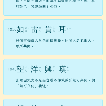
掬，用兩手捧取。形容笑容滿面的樣子。與「喜
形於色、笑逐顏開」相似。
如
雷
貫
耳
ㄍ
ㄖ
ㄌ
103.
ㄦ
ˊ
ˊ
ㄨ
ˋ
ˇ
ㄨ
ㄟ
ㄢ
好像雷聲傳入耳朵那樣響亮。比喻人名氣很大，
眾所共聞。
望
洋
興
嘆
ㄒ
ㄨ
ㄧ
ㄊ
104.
ˋ
ˊ
ㄧ
ˋ
ㄤ
ㄤ
ㄢ
ㄥ
比喻因能力不足而自嘆不如或感到無可奈何。與
「無可奈何」義近。