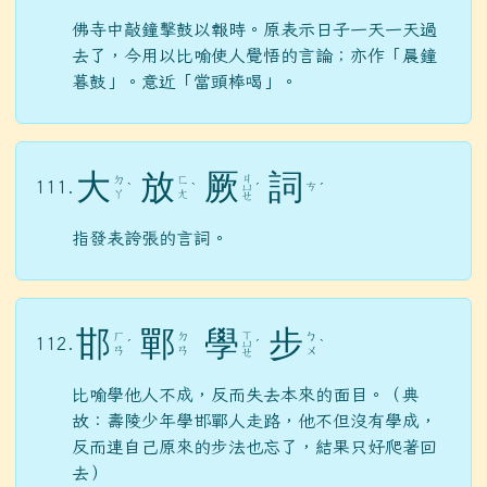
佛寺中敲鐘擊鼓以報時。原表示日子一天一天過
去了，今用以比喻使人覺悟的言論；亦作「晨鐘
暮鼓」。意近「當頭棒喝」。
大
放
厥
詞
ㄐ
ㄉ
ㄈ
111.
ㄘ
ˋ
ˋ
ㄩ
ˊ
ˊ
ㄚ
ㄤ
ㄝ
指發表誇張的言詞。
邯
鄲
學
步
ㄒ
ㄏ
ㄉ
ㄅ
112.
ˊ
ㄩ
ˊ
ˋ
ㄢ
ㄢ
ㄨ
ㄝ
比喻學他人不成，反而失去本來的面目。（典
故：壽陵少年學邯鄲人走路，他不但沒有學成，
反而連自己原來的步法也忘了，結果只好爬著回
去）