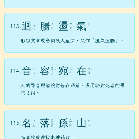
迴
腸
盪
氣
ㄏ
ㄔ
ㄉ
ㄑ
113.
ㄨ
ˊ
ˊ
ˋ
ˋ
ㄤ
ㄤ
ㄧ
ㄟ
形容文章或音樂感人至深，又作「盪氣迴腸」。
音
容
宛
在
ㄖ
ㄧ
ㄨ
ㄗ
114.
ㄨ
ˊ
ˇ
ˋ
ㄣ
ㄢ
ㄞ
ㄥ
人的聲音與容貌彷若在眼前，多用於對死者的弔
唁之詞。
名
落
孫
山
ㄇ
ㄌ
ㄙ
ㄕ
115.
ㄧ
ˊ
ㄨ
ˋ
ㄨ
ㄢ
ㄥ
ㄛ
ㄣ
指考試或選拔未被錄取。