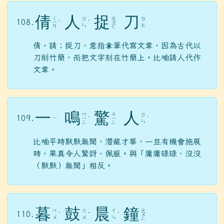
倩
人
捉
刀
ㄑ
ㄓ
ㄖ
ㄉ
108.
ㄧ
ˋ
ˊ
ㄨ
ㄣ
ㄠ
ㄢ
ㄛ
倩，請；捉刀，意指拿筆代寫文章，因為古代以
刀削竹簡，而把文字刻在竹簡上。比喻請人代作
文章。
一
鳴
驚
人
ㄇ
ㄐ
ㄖ
109.
ㄧ
ㄧ
ˊ
ㄧ
ˊ
ㄣ
ㄥ
ㄥ
比喻平時默默無聞，潛藏才華，一旦有機會施展
時，果真令人驚訝、佩服。與「庸庸碌碌、沒沒
（默默）無聞」相反。
暮
鼓
晨
鐘
ㄓ
ㄇ
ㄍ
ㄔ
110.
ˋ
ˇ
ˊ
ㄨ
ㄨ
ㄨ
ㄣ
ㄥ