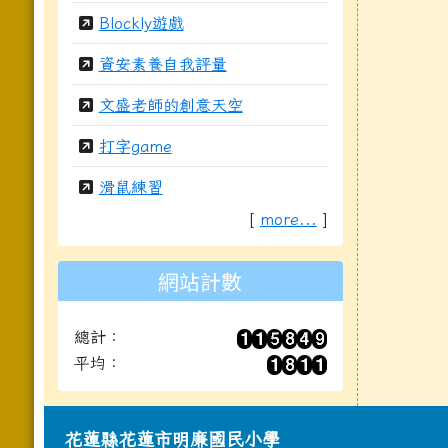
Blockly遊戲
資安素養自我評量
文盛老師的創意天空
打字game
滑鼠練習
[
more...
]
網站計數
總計：
平均：
頁尾區域內容
花蓮縣花蓮市明廉國民小學