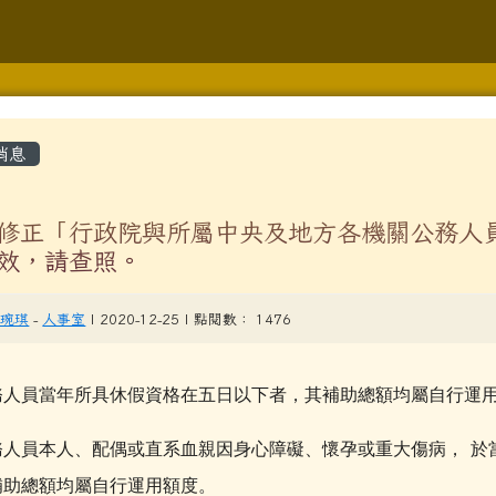
學
容區域
消息
修正「行政院與所屬中央及地方各機關公務人
效，請查照。
gle.com/forms/d/1ZSFLXy9HoKSJrigoJp3pDKEIQHNLqfDYLkXjU
hlc.edu.tw/modules/tad_repair/
張琬琪
-
人事室
| 2020-12-25 | 點閱數： 1476
lc.edu.tw/modules/jill_booking/
務人員當年所具休假資格在五日以下者，其補助總額均屬自
行運
y.com.tw/page/member/login.aspx?rtn=https%3a%2f%2fwww
務人員本人、配偶或直系血親因身心障礙、懷孕或重大傷病，
於
gle.com/forms/d/e/1FAIpQLScr6KGMj552f2xHH1TsRtIYU4ZtJO
補助總
額均屬自行運用額度。