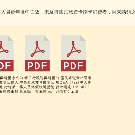
/modules/tad_repair/
務人員於年度中亡故，未及持國民旅遊卡刷卡消費者，尚未請
領
du.tw/ _blan
.gov.tw/ _blank
/chimei07_3/b612-3ig4s4mcdois7svo _blank
院與所屬中央
2) 修正行政院與所屬
3) 國民旅遊卡相關事
機關公務人
中央及地方各機關公
項Q&A（行政院人事
進 措施第
務人員休假改進措施
行政總處 109 年12
五點修正對
第三點、第五點.pdf
月修訂）.pdf