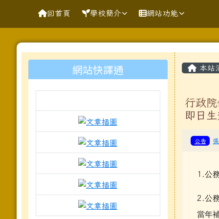
導覽列
跳至主內容區
花蓮縣花蓮市明廉國民小
回首頁
學校簡介
網站功能
頁尾區域
主內
左邊區域內容
網站快譯通
本站
行政院
即日生
link to https://docs.goo
link to https://www.mleps.
公告
link to https://www.mleps.h
1.
公
link to https://www.kawa
2.
公
link to https://docs.goo
當年