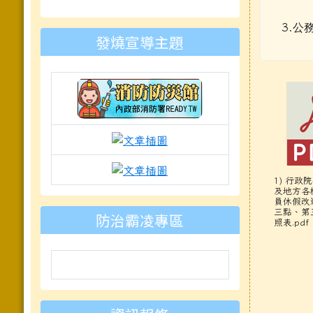
to https://www.mleps.hlc.edu.tw
3.
公
發燒宣導主題
link to https://isafeevent.moe.e
link to https://prepare.mnd
link to https://padlet.com
1) 行政
及地方各
員休假改
三點、第
防治霸凌專區
照表.pdf