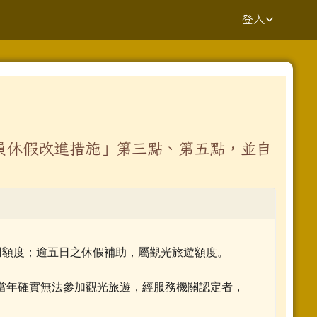
登入
⏸
員休假改進措施」第三點、第五點，並自
yV7UvQ/viewform?edit_requested=true _blank
用額度；逾五日之休假補助，屬觀光旅遊額度。
.kaway.com.tw%2fpage%2frepair%2findex.aspx _blank
當年確實無法參加觀光旅遊，經服務機關認定者，
ziV7fs1GGE-h484y8t6w/viewform?pli=1 _blank