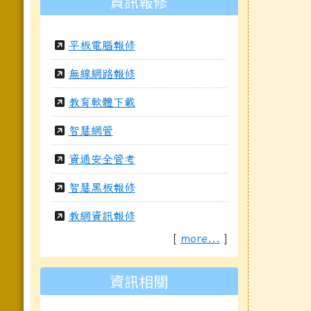
資訊報修
平板電腦報修
無線網路報修
教育軟體下載
智慧網管
資通安全管考
智慧黑板報修
教網資訊報修
[
more...
]
資訊相關