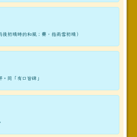
雨後初晴時的和風；霽，指雨雪初晴）
評。同「有口皆碑」
。