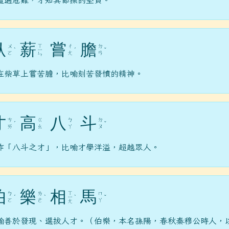
遭遇危難，才知其節操的堅貞。
臥
薪
嘗
膽
ㄒ
ㄨ
ㄔ
ㄉ
ˋ
ㄧ
ˊ
ˇ
ㄛ
ㄤ
ㄢ
ㄣ
在柴草上嘗苦膽，比喻刻苦發憤的精神。
才
高
八
斗
ㄘ
ㄍ
ㄅ
ㄉ
ˊ
ˇ
ㄞ
ㄠ
ㄚ
ㄡ
作「八斗之才」，比喻才學洋溢，超越眾人。
伯
樂
相
馬
ㄒ
ㄅ
ㄌ
ㄇ
ˊ
ˋ
ㄧ
ˋ
ˇ
ㄛ
ㄜ
ㄚ
ㄤ
喻善於發現、選拔人才。（伯樂，本名孫陽，春秋秦穆公時人，