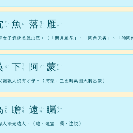
沈
魚
落
雁
ㄌ
ㄔ
ㄧ
ㄩ
ˊ
ˊ
ㄨ
ˋ
ˋ
ㄣ
ㄢ
ㄛ
容女子容貌美麗出眾。（「閉月羞花」、「國色天香」、「傾國
吳
下
阿
蒙
ㄒ
ㄇ
ㄨ
ㄚ
ˊ
ㄧ
ˋ
ˋ
ˊ
ㄥ
ㄚ
以譏諷人沒有才學。（阿蒙，三國時吳國大將呂蒙）
高
瞻
遠
矚
ㄍ
ㄓ
ㄩ
ㄓ
ˇ
ˇ
ㄠ
ㄢ
ㄢ
ㄨ
容人眼光遠大。（瞻，遠望；矚，注視）