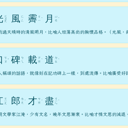
光
風
霽
月
ㄍ
ㄈ
ㄐ
ㄩ
ㄨ
ˋ
ˋ
ㄥ
ㄧ
ㄝ
ㄤ
雨過天晴時的清風明月，比喻人坦蕩高尚的胸懷品格。（光風，
口
碑
載
道
ㄎ
ㄅ
ㄗ
ㄉ
ˇ
ˋ
ˋ
ㄡ
ㄟ
ㄞ
ㄠ
人稱頌的話語，就像刻在記功碑上一樣，到處流傳。比喻廣受好
江
郎
才
盡
ㄐ
ㄐ
ㄌ
ㄘ
ㄧ
ˊ
ˊ
ㄧ
ˋ
ㄤ
ㄞ
ㄤ
ㄣ
朝文學家江淹，少有文名，晚年文思漸衰。比喻才情文思的減退