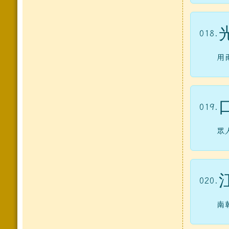
018.
用
019.
眾
020.
南