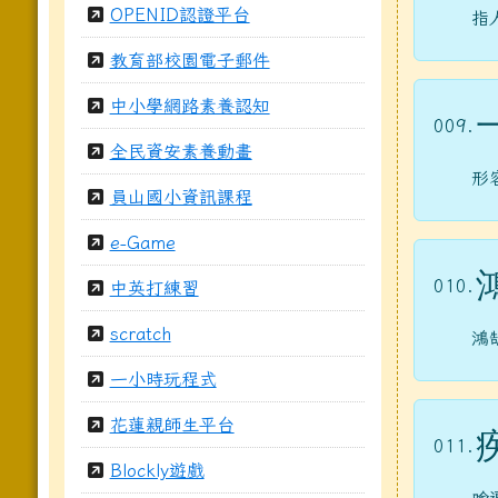
OPENID認證平台
指
教育部校園電子郵件
中小學網路素養認知
009.
全民資安素養動畫
形
員山國小資訊課程
e-Game
010.
中英打練習
scratch
鴻
一小時玩程式
花蓮親師生平台
011.
Blockly遊戲