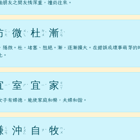
喻朋友之間友情深重，禮尚往來。
防
微
杜
漸
ㄐ
ㄈ
ㄨ
ㄉ
ˊ
ˊ
ˋ
ㄧ
ˋ
ㄤ
ㄟ
ㄨ
ㄢ
，隱微。杜，堵塞、阻絕。漸，逐漸擴大。在錯誤或壞事萌芽的
化。
宜
室
宜
家
ㄐ
ㄧ
ㄕ
ㄧ
ˊ
ˋ
ˊ
ㄧ
ㄚ
女子有婦德，能使家庭和樂，夫婦和諧。
謙
沖
自
牧
ㄑ
ㄔ
ㄇ
ㄗ
ㄧ
ㄨ
ˋ
ˋ
ㄨ
ㄢ
ㄥ