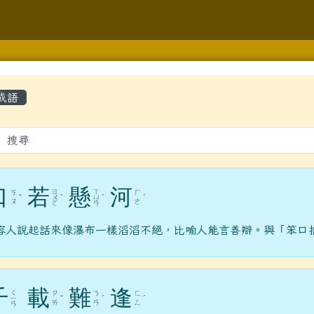
學
容區域
成語
gle.com/forms/d/1ZSFLXy9HoKSJrigoJp3pDKEIQHNLqfDYLkXjU
hlc.edu.tw/modules/tad_repair/
口
若
懸
河
ㄖ
ㄒ
ㄎ
ㄏ
ˇ
ㄨ
ˋ
ㄩ
ˊ
ˊ
ㄡ
ㄜ
ㄛ
ㄢ
lc.edu.tw/modules/jill_booking/
容人說起話來像瀑布一樣滔滔不絕，比喻人能言善辯。與「笨口
y.com.tw/page/member/login.aspx?rtn=https%3a%2f%2fwww
gle.com/forms/d/e/1FAIpQLScr6KGMj552f2xHH1TsRtIYU4ZtJO
千
載
難
逢
ㄑ
ㄗ
ㄋ
ㄈ
/modules/tad_repair/
ㄧ
ˇ
ˊ
ˊ
ㄞ
ㄢ
ㄥ
ㄢ