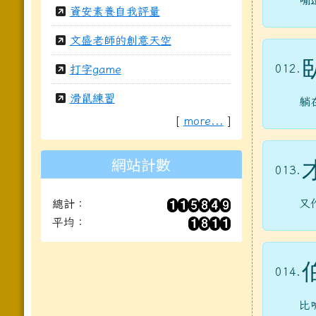
喻
資安素養自我評量
文盛老師的創意天空
012.
打字game
滑鼠練習
躺
[
more...
]
網站計數
013.
又
總計：
平均：
014.
比