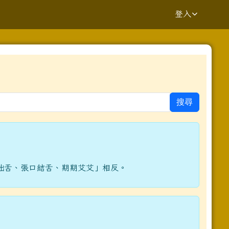
登入
⏸
搜尋
yV7UvQ/viewform?edit_requested=true _blank
拙舌、張口結舌、期期艾艾」相反。
.kaway.com.tw%2fpage%2frepair%2findex.aspx _blank
ziV7fs1GGE-h484y8t6w/viewform?pli=1 _blank