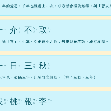
，年的意思。千年也難遇上一次，形容機會極為難得。與「習以
一
介
不
取
ㄐ
ㄅ
ㄑ
ㄧ
ㄧ
ˋ
ˋ
ˇ
du.tw/ _blan
ㄨ
ㄩ
ㄝ
.gov.tw/ _blank
，通「芥」，小草，引申微小之物；形容絲毫不取，非常廉潔。
/chimei07_3/b612-3ig4s4mcdois7svo _blank
一
日
三
秋
ㄑ
ㄙ
ㄧ
ㄖ
ˋ
ㄧ
ㄢ
ㄡ
天不見，如隔三年。比喻想念殷切。（註：三秋，三年）
投
桃
報
李
ㄊ
ㄊ
ㄅ
ㄌ
ˊ
ˊ
ˋ
ˇ
ㄡ
ㄠ
ㄠ
ㄧ