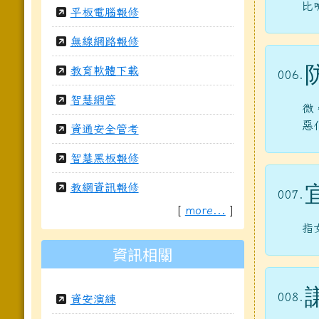
比
平板電腦報修
無線網路報修
教育軟體下載
006.
智慧網管
微
惡
資通安全管考
智慧黑板報修
教網資訊報修
007.
[
more...
]
指
資訊相關
008.
資安演練