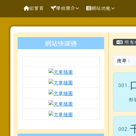
導覽列
跳至主內容區
花蓮縣花蓮市明廉國民小
回首頁
學校簡介
網站功能
頁尾區域
主內
左邊區域內容
網站快譯通
所有
搜尋：
link to https://docs.goo
link to https://www.mleps.
001.
link to https://www.mleps.h
形
link to https://www.kawa
link to https://docs.goo
to https://www.mleps.hlc.edu.tw
002.