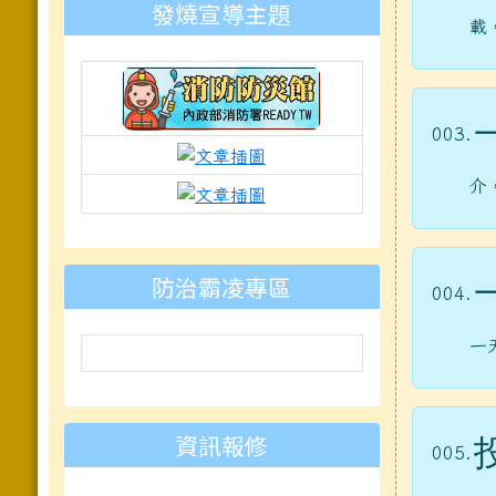
發燒宣導主題
載
003.
link to https://isafeevent.moe.e
link to https://prepare.mnd
介
link to https://padlet.com
防治霸凌專區
004.
一
資訊報修
005.