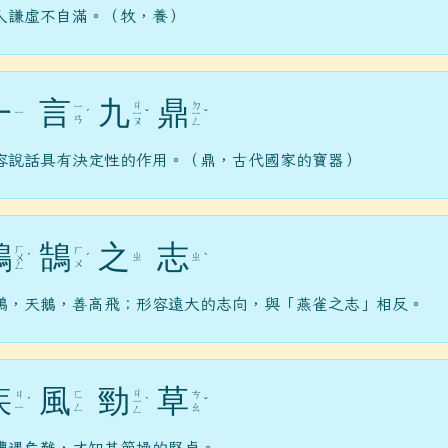
人謙虛不自滿。（牧，養）
一
言
九
鼎
ㄐ
ㄉ
ㄧ
ㄧ
ˊ
ㄧ
ˇ
ㄧ
ˇ
ㄢ
ㄡ
ㄥ
容說話具有決定性的作用。（鼎，古代國家的寶器）
鴻
鵠
之
志
ㄏ
ㄏ
ㄓ
ㄓ
ㄨ
ˊ
ˊ
ˋ
ㄨ
ㄥ
鵠，天鵝，善高飛；形容遠大的志向，與「燕雀之志」相反。
疾
風
勁
草
ㄐ
ㄐ
ㄈ
ㄘ
ˊ
ㄧ
ˋ
ˇ
ㄧ
ㄥ
ㄠ
ㄥ