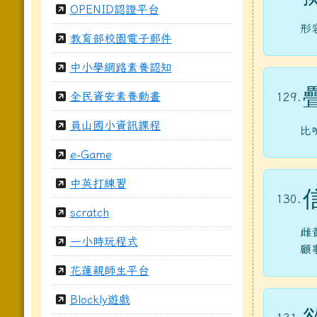
OPENID認證平台
形
教育部校園電子郵件
中小學網路素養認知
全民資安素養動畫
129.
員山國小資訊課程
比
e-Game
中英打練習
130.
scratch
雌
一小時玩程式
顧
花蓮親師生平台
Blockly遊戲