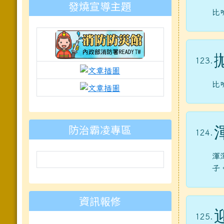
發燒宣導主題
比
123.
link to https://isafeevent.moe.e
link to https://prepare.mnd
比
link to https://padlet.com
防治霸凌專區
124.
渾
子
資訊報修
125.