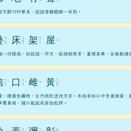
容文辭巧妙華美、說話音韻鏗鏘一有致。
疊
床
架
屋
ㄉ
ㄔ
ㄐ
ㄨ
ㄧ
ˊ
ㄨ
ˊ
ㄧ
ˋ
ㄝ
ㄤ
ㄚ
喻一切措施，如說話、作文、設施制度等，重複其事，全無創建
信
口
雌
黃
ㄒ
ㄏ
ㄎ
ㄘ
ㄧ
ˋ
ˇ
ㄨ
ˊ
ㄡ
ㄣ
ㄤ
黃，橙黃色礦物，古代用於塗改文字。本指有如口中含著雌黃，
事實真相，隨口亂說或妄加批評。
ㄍ
ㄇ
ㄓ