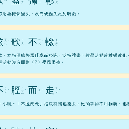
欲
蓋
彌
彰
ㄩ
ˋ
ˋ
ˊ
ㄞ
ㄧ
ㄤ
容想要掩飾過失，反而使過失更加明顯。
絃
歌
不
輟
ㄒ
ㄔ
ㄍ
ㄅ
ㄧ
ˊ
ˊ
ㄨ
ˋ
ㄜ
ㄨ
ㄢ
ㄛ
歌，本指用絃樂器伴奏而吟詠，泛指讀書、教學活動或禮樂教化
學活動沒有間斷（2）學風很盛。
不
脛
而
走
ㄐ
ㄅ
ㄗ
ㄦ
ˋ
ㄧ
ˋ
ˊ
ˇ
ㄨ
ㄡ
ㄥ
，小腿。「不脛而走」指沒有腿也能去。比喻事物不用推廣，也