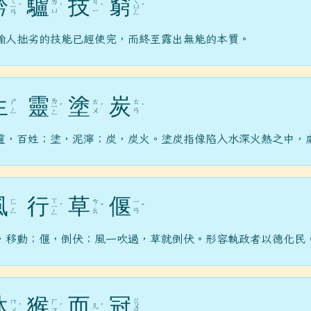
黔
驢
技
窮
ㄑ
ㄑ
ㄌ
ㄐ
ㄧ
ˊ
ˊ
ˋ
ㄩ
ˊ
ㄩ
ㄧ
ㄢ
ㄥ
喻人拙劣的技能已經使完，而終至露出無能的本質。
生
靈
塗
炭
ㄌ
ㄕ
ㄊ
ㄊ
ㄧ
ˊ
ˊ
ˋ
ㄥ
ㄨ
ㄢ
ㄥ
靈，百姓；塗，泥濘；炭，炭火。塗炭指像陷入水深火熱之中，
風
行
草
偃
ㄒ
ㄈ
ㄘ
ㄧ
ㄧ
ˊ
ˇ
ˇ
ㄥ
ㄠ
ㄢ
ㄥ
，移動；偃，倒伏；風一吹過，草就倒伏。形容執政者以德化民
沐
猴
而
冠
ㄍ
ㄇ
ㄏ
ㄦ
ˋ
ˊ
ˊ
ㄨ
ㄨ
ㄡ