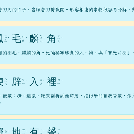
著刀刃的竹子，會順著刀勢裂開。形容相連的事物很容易分解，
鳳
毛
麟
角
ㄌ
ㄐ
ㄈ
ㄇ
ˋ
ˊ
ㄧ
ˊ
ㄧ
ˇ
ㄥ
ㄠ
ㄣ
ㄠ
凰的羽毛、麒麟的角。比喻稀罕珍貴的人、物。與「吉光片羽」
鞭
辟
入
裡
ㄅ
ㄅ
ㄖ
ㄌ
ㄧ
ˋ
ˋ
ˇ
ㄧ
ㄨ
ㄧ
ㄢ
，鞭策；辟，透徹。鞭策剖析到最深層，指做學問自我督策，深
。
擲
地
有
聲
ㄉ
ㄧ
ㄕ
ㄓ
ˊ
ˋ
ˇ
ㄧ
ㄡ
ㄥ