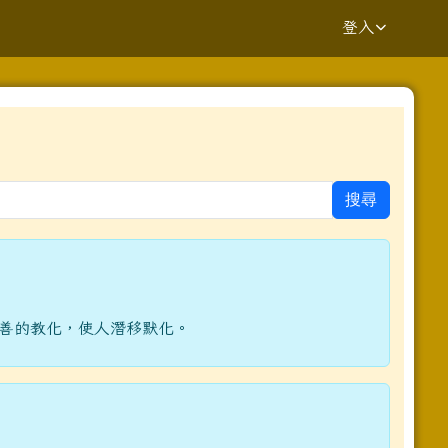
登入
⏸
搜尋
yV7UvQ/viewform?edit_requested=true _blank
完善的教化，使人潛移默化。
.kaway.com.tw%2fpage%2frepair%2findex.aspx _blank
ziV7fs1GGE-h484y8t6w/viewform?pli=1 _blank