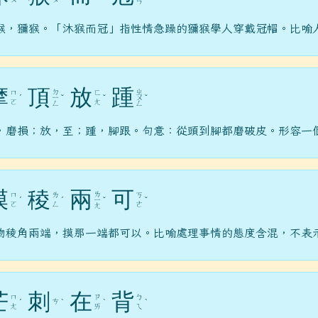
ㄢ
猴，獼猴。「沐猴而冠」指性情急躁的獼猴學人穿戴冠帽。比喻
摩
頂
放
踵
ㄉ
ㄓ
ㄇ
ㄈ
ˊ
ㄧ
ˇ
ˇ
ㄨ
ˇ
ㄛ
ㄤ
ㄥ
ㄥ
，磨損；放，至；踵，腳跟。句意：從頭到腳都磨破皮。形容一
模
稜
兩
可
ㄌ
ㄇ
ㄌ
ㄎ
ˊ
ˊ
ㄧ
ˇ
ˇ
ㄛ
ㄥ
ㄜ
ㄤ
物稜角兩端，摸那一端都可以。比喻處理事情的態度含混，不表
芒
刺
在
背
ㄇ
ㄗ
ㄅ
ㄘ
ˊ
ˋ
ˋ
ˋ
ㄤ
ㄞ
ㄟ