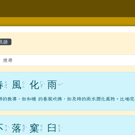
學
容區域
成語
gle.com/forms/d/1ZSFLXy9HoKSJrigoJp3pDKEIQHNLqfDYLkXjU
hlc.edu.tw/modules/tad_repair/
春
風
化
雨
ㄔ
ㄏ
ㄈ
ㄩ
ㄨ
ㄨ
ˋ
ˇ
ㄥ
ㄣ
ㄚ
lc.edu.tw/modules/jill_booking/
師的教導，如和暖 的春風吹拂，如及時的雨水潤化萬物。比喻
y.com.tw/page/member/login.aspx?rtn=https%3a%2f%2fwww
gle.com/forms/d/e/1FAIpQLScr6KGMj552f2xHH1TsRtIYU4ZtJO
不
落
窠
臼
ㄌ
ㄐ
ㄅ
ㄎ
/modules/tad_repair/
ˋ
ㄨ
ˋ
ㄧ
ˋ
ㄨ
ㄜ
ㄛ
ㄡ