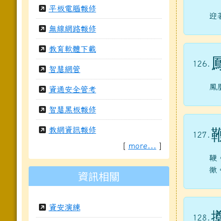
平板電腦報修
迎
無線網路報修
教育軟體下載
126.
智慧網管
鳳
資通安全管考
智慧黑板報修
教網資訊報修
127.
[
more...
]
鞭
徹
資訊相關
資安演練
128.