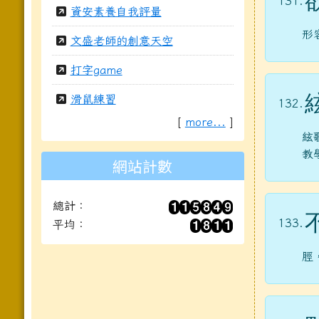
131.
資安素養自我評量
形
文盛老師的創意天空
打字game
滑鼠練習
132.
[
more...
]
絃
教
網站計數
總計：
133.
平均：
脛