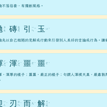
喻不落俗套，有獨創風格。
拋
磚
引
玉
ㄓ
ㄆ
ㄧ
ㄩ
ㄨ
ˇ
ˋ
du.tw/ _blan
ㄠ
ㄣ
ㄢ
.gov.tw/ _blank
喻先以自己粗陋的見解或行動來引發別人美好的言論或行為。謙
/chimei07_3/b612-3ig4s4mcdois7svo _blank
渾
渾
噩
噩
ㄏ
ㄏ
ㄜ
ㄜ
ㄨ
ˊ
ㄨ
ˊ
ˋ
ˋ
ㄣ
ㄣ
渾，渾厚的樣子；噩噩，嚴正的樣子；句謂人渾樸天真，嚴肅敦
。
迎
刃
而
解
ㄐ
ㄧ
ㄖ
ㄦ
ˊ
ˋ
ˊ
ㄧ
ˇ
ㄥ
ㄣ
ㄝ