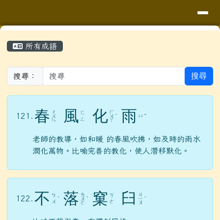
導覽列
花蓮縣花蓮市明廉國民小學
跳至主內容區
頁尾區域
主內容區域
⏸
所有成語
搜尋
搜尋：
春
風
化
雨
ㄔ
ㄏ
ㄈ
121.
ㄩ
ㄨ
ㄨ
ˋ
ˇ
ㄥ
ㄣ
ㄚ
老師的教導，如和暖 的春風吹拂，如及時的雨水
潤化萬物。比喻完善的教化，使人潛移默化。
不
落
窠
臼
ㄌ
ㄐ
ㄅ
ㄎ
122.
ˋ
ㄨ
ˋ
ㄧ
ˋ
ㄨ
ㄜ
ㄛ
ㄡ