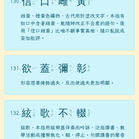
信
口
雌
黃
130.
ㄘ
ㄧ
ˋ
ˇ
ㄨ
ˊ
ㄡ
ㄣ
ㄤ
雌黃，橙黃色礦物，古代用於塗改文字。本指有
如口中含著雌黃，能隨時改正不合意的語句。後
用「信口雌黃」比喻不顧事實真相，隨口亂說或
妄加批評。
欲
蓋
彌
彰
ㄍ
ㄇ
ㄓ
131.
ㄩ
ˋ
ˋ
ˊ
ㄞ
ㄧ
ㄤ
形容想要掩飾過失，反而使過失更加明顯。
絃
歌
不
輟
ㄒ
ㄔ
ㄍ
ㄅ
132.
ㄧ
ˊ
ˊ
ㄨ
ˋ
ㄜ
ㄨ
ㄢ
ㄛ
絃歌，本指用絃樂器伴奏而吟詠，泛指讀書、教
學活動或禮樂教化。輟，停止。句謂讀書的聲音