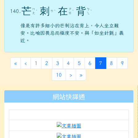
芒
刺
在
背
ㄇ
ㄗ
ㄅ
140.
ㄘ
ˊ
ˋ
ˋ
ˋ
ㄤ
ㄞ
ㄟ
像是有許多細小的芒刺沾在背上，令人坐立難
安。比喻因畏忌而極度不安。與「如坐針氈」義
近。
第一頁
上一頁
(目前頁次)
«
‹
1
2
3
4
5
6
7
8
9
下一頁
最後頁
10
›
»
左邊區域內容
網站快譯通
link to https://docs.g
link to https://www.mle