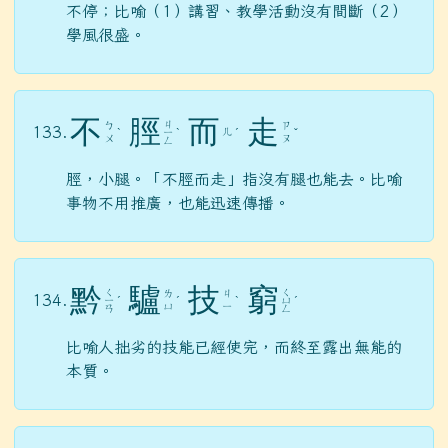
不停；比喻（1）講習、教學活動沒有間斷（2）
學風很盛。
不
脛
而
走
ㄐ
ㄅ
ㄗ
133.
ㄦ
ˋ
ㄧ
ˋ
ˊ
ˇ
ㄨ
ㄡ
ㄥ
脛，小腿。「不脛而走」指沒有腿也能去。比喻
事物不用推廣，也能迅速傳播。
黔
驢
技
窮
ㄑ
ㄑ
ㄌ
ㄐ
134.
ㄧ
ˊ
ˊ
ˋ
ㄩ
ˊ
ㄩ
ㄧ
ㄢ
ㄥ
比喻人拙劣的技能已經使完，而終至露出無能的
本質。