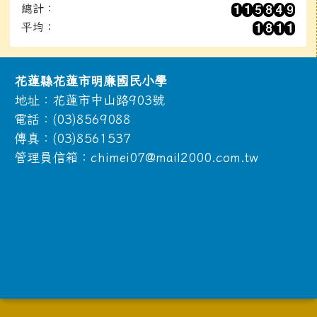
總計：
平均：
頁尾區域內容
花蓮縣花蓮市明廉國民小學
地址：花蓮市中山路903號
電話：(03)8569088
傳真：(03)8561537
管理員信箱：chimei07@mail2000.com.tw