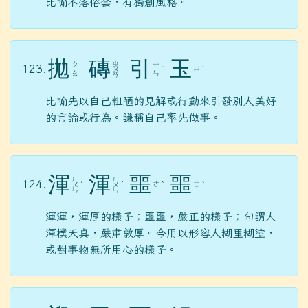
比喻不落俗套，有獨創風格。
拋
磚
引
玉
ㄓ
ㄆ
ㄧ
123.
ㄩ
ㄨ
ˇ
ˋ
ㄠ
ㄣ
ㄢ
比喻先以自己粗陋的見解或行動來引發別人美好
的言論或行為。謙稱自己率先做事。
渾
渾
噩
噩
ㄏ
ㄏ
124.
ㄜ
ㄜ
ㄨ
ˊ
ㄨ
ˊ
ˋ
ˋ
ㄣ
ㄣ
渾渾，渾厚的樣子；噩噩，嚴正的樣子；句謂人
渾樸天真，嚴肅敦厚。今用以形容人糊里糊塗，
或對事物無所用心的樣子。