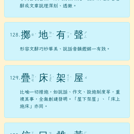
辭或文章說理深刻、透徹。
擲
地
有
聲
ㄉ
ㄧ
ㄕ
128.
ㄓ
ˊ
ˋ
ˇ
ㄧ
ㄡ
ㄥ
形容文辭巧妙華美、說話音韻鏗鏘一有致。
疊
床
架
屋
ㄉ
ㄔ
ㄐ
129.
ㄨ
ㄧ
ˊ
ㄨ
ˊ
ㄧ
ˋ
ㄝ
ㄤ
ㄚ
比喻一切措施，如說話、作文、設施制度等，重
複其事，全無創建發明。「屋下架屋」、「床上
施床」亦同。
ㄒ
ㄏ
ㄎ