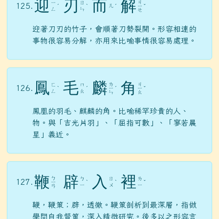
迎
刃
而
解
ㄐ
ㄧ
ㄖ
125.
ㄦ
ˊ
ˋ
ˊ
ㄧ
ˇ
ㄥ
ㄣ
ㄝ
迎著刀刃的竹子，會順著刀勢裂開。形容相連的
事物很容易分解，亦用來比喻事情很容易處理。
鳳
毛
麟
角
ㄌ
ㄐ
ㄈ
ㄇ
126.
ˋ
ˊ
ㄧ
ˊ
ㄧ
ˇ
ㄥ
ㄠ
ㄣ
ㄠ
鳳凰的羽毛、麒麟的角。比喻稀罕珍貴的人、
物。與「吉光片羽」、「屈指可數」、「寥若晨
星」義近。
鞭
辟
入
裡
ㄅ
ㄅ
ㄖ
ㄌ
127.
ㄧ
ˋ
ˋ
ˇ
ㄧ
ㄨ
ㄧ
ㄢ
鞭，鞭策；辟，透徹。鞭策剖析到最深層，指做
學問自我督策，深入精微研究。後多以之形容言