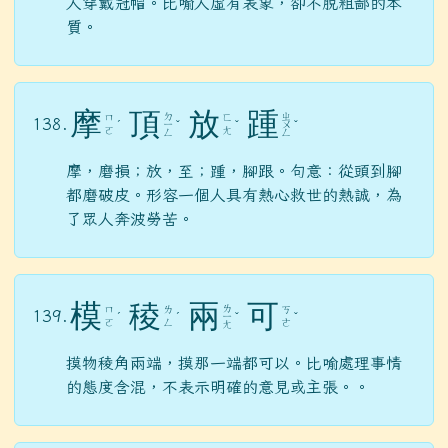
人穿戴冠帽。比喻人虛有表象，卻不脫粗鄙的本
質。
摩
頂
放
踵
ㄉ
ㄓ
ㄇ
ㄈ
138.
ˊ
ㄧ
ˇ
ˇ
ㄨ
ˇ
ㄛ
ㄤ
ㄥ
ㄥ
摩，磨損；放，至；踵，腳跟。句意：從頭到腳
都磨破皮。形容一個人具有熱心救世的熱誠，為
了眾人奔波勞苦。
模
稜
兩
可
ㄌ
ㄇ
ㄌ
ㄎ
139.
ˊ
ˊ
ㄧ
ˇ
ˇ
ㄛ
ㄥ
ㄜ
ㄤ
摸物稜角兩端，摸那一端都可以。比喻處理事情
的態度含混，不表示明確的意見或主張。。