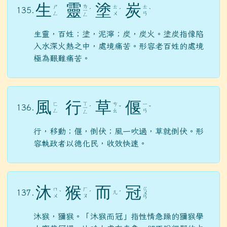
生
靈
塗
炭
ㄌ
ㄕ
ㄊ
ㄊ
135.
ㄧ
ˊ
ˊ
ˋ
ㄥ
ㄨ
ㄢ
ㄥ
生靈，百姓；塗，泥濘；炭，炭火。塗炭指像陷
入水深火熱之中，處境痛苦。形容老百姓的處境
極為艱難痛苦。
風
行
草
偃
ㄒ
ㄈ
ㄘ
ㄧ
136.
ㄧ
ˊ
ˇ
ˇ
ㄥ
ㄠ
ㄢ
ㄥ
行，移動；偃，倒伏；風一吹過，草就倒伏。形
容執政者以德化民，收效快速。
沐
猴
而
冠
ㄍ
ㄇ
ㄏ
137.
ㄦ
ˋ
ˊ
ˊ
ㄨ
ㄨ
ㄡ
ㄢ
沐猴，獼猴。「沐猴而冠」指性情急躁的獼猴學