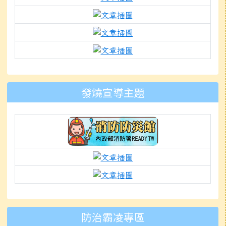
link to https://www.mlep
link to https://www.k
link to https://docs.g
to https://www.mleps.hlc.edu
發燒宣導主題
link to https://isafeevent.mo
link to https://prepare.
link to https://padlet.
防治霸凌專區