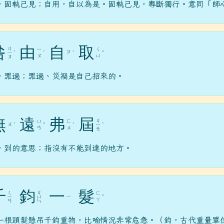
，固執己見；自用，自以為是。固執己見，專斷獨行。意同「師
咎
由
自
取
ㄐ
ㄧ
ㄑ
ㄗ
ㄧ
ˋ
ˊ
ˋ
ˇ
ㄡ
ㄩ
ㄡ
，罪過；罪過、災禍是自己招來的。
無
遠
弗
屆
ㄐ
ㄩ
ㄈ
ㄨ
ˊ
ˇ
ˊ
ㄧ
ˋ
ㄢ
ㄨ
ㄝ
，到的意思；指沒有不能到達的地方。
千
鈞
一
髮
ㄑ
ㄐ
ㄈ
ㄧ
ㄧ
ㄩ
ˇ
ㄚ
ㄢ
ㄣ
一根頭髮懸吊千鈞重物，比喻情況非常危急。（鈞，古代重量單