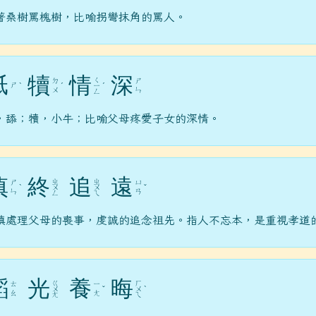
著桑樹罵槐樹，比喻拐彎抹角的罵人。
舐
犢
情
深
ㄑ
ㄉ
ㄕ
ㄕ
ˋ
ˊ
ㄧ
ˊ
du.tw/ _blan
ㄨ
ㄣ
ㄥ
.gov.tw/ _blank
，舔；犢，小牛；比喻父母疼愛子女的深情。
/chimei07_3/b612-3ig4s4mcdois7svo _blank
慎
終
追
遠
ㄓ
ㄓ
ㄕ
ㄩ
ˋ
ㄨ
ㄨ
ˇ
ㄣ
ㄢ
ㄥ
ㄟ
慎處理父母的喪事，虔誠的追念祖先。指人不忘本，是重視孝道
韜
光
養
晦
ㄍ
ㄏ
ㄊ
ㄧ
ㄨ
ˇ
ㄨ
ˋ
ㄠ
ㄤ
ㄤ
ㄟ