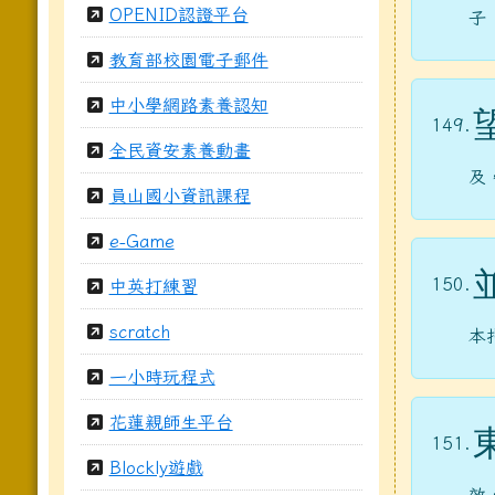
OPENID認證平台
子
教育部校園電子郵件
中小學網路素養認知
149.
全民資安素養動畫
及
員山國小資訊課程
e-Game
150.
中英打練習
scratch
本
一小時玩程式
花蓮親師生平台
151.
Blockly遊戲