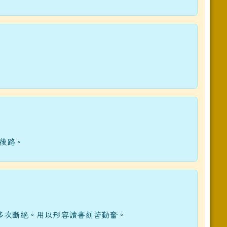
後路。
多次斷絕。用以形容讀書刻苦勤奮。