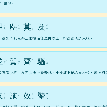
 ）類似。
望
塵
莫
及
ㄨ
ㄔ
ㄇ
ㄐ
ˋ
ˊ
ˋ
ˊ
ㄤ
ㄣ
ㄛ
ㄧ
，達到；只見塵土飛揚而無法再趕上，指遠遠落於人後。
並
駕
齊
驅
ㄅ
ㄐ
ㄑ
ㄑ
ㄧ
ˋ
ㄧ
ˋ
ˊ
ㄧ
ㄩ
ㄥ
ㄚ
指車駕並行，馬匹並排一齊奔跑。比喻彼此能力或地位，彼此相
東
施
效
顰
ㄉ
ㄒ
ㄆ
ㄕ
ㄨ
ㄧ
ˋ
ㄧ
ˊ
ㄥ
ㄠ
ㄣ