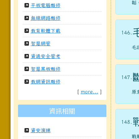
韜
平板電腦報修
無線網路報修
教育軟體下載
146.
智慧網管
毛
資通安全管考
智慧黑板報修
147.
教網資訊報修
[
more...
]
原
資訊相關
148.
資安演練
戰