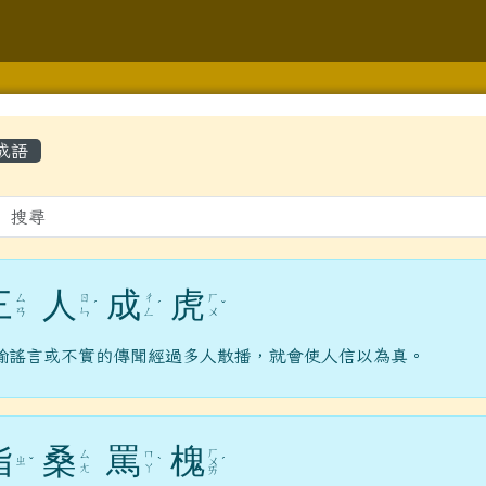
學
容區域
成語
gle.com/forms/d/1ZSFLXy9HoKSJrigoJp3pDKEIQHNLqfDYLkXjU
hlc.edu.tw/modules/tad_repair/
三
人
成
虎
ㄙ
ㄖ
ㄔ
ㄏ
ˊ
ˊ
ˇ
ㄢ
ㄣ
ㄥ
ㄨ
lc.edu.tw/modules/jill_booking/
喻謠言或不實的傳聞經過多人散播，就會使人信以為真。
y.com.tw/page/member/login.aspx?rtn=https%3a%2f%2fwww
gle.com/forms/d/e/1FAIpQLScr6KGMj552f2xHH1TsRtIYU4ZtJO
指
桑
罵
槐
ㄏ
ㄙ
ㄇ
/modules/tad_repair/
ㄓ
ˇ
ˋ
ㄨ
ˊ
ㄤ
ㄚ
ㄞ