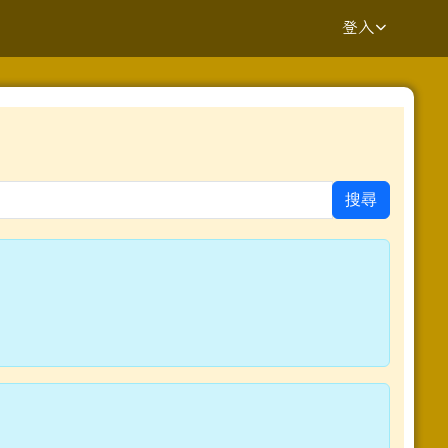
登入
⏸
搜尋
yV7UvQ/viewform?edit_requested=true _blank
.kaway.com.tw%2fpage%2frepair%2findex.aspx _blank
ziV7fs1GGE-h484y8t6w/viewform?pli=1 _blank