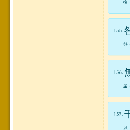
愎
155.
咎
156.
屆
157.
以