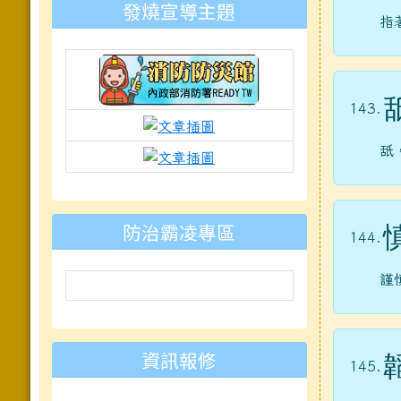
發燒宣導主題
指
143.
link to https://isafeevent.moe.e
link to https://prepare.mnd
舐
link to https://padlet.com
防治霸凌專區
144.
謹
資訊報修
145.