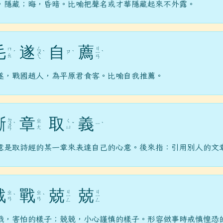
，隱藏；晦，昏暗。比喻把聲名或才華隱藏起來不外露。
毛
遂
自
薦
ㄙ
ㄐ
ㄇ
ㄗ
ˊ
ㄨ
ˋ
ˋ
ㄧ
ˋ
ㄠ
ㄟ
ㄢ
遂，戰國趙人，為平原君食客。比喻自我推薦。
斷
章
取
義
ㄉ
ㄓ
ㄑ
ㄧ
ㄨ
ˋ
ˇ
ˋ
ㄤ
ㄩ
ㄢ
意是取詩經的某一章來表達自己的心意。後來指：引用別人的文
戰
戰
兢
兢
ㄐ
ㄐ
ㄓ
ㄓ
ˋ
ˋ
ㄧ
ㄧ
ㄢ
ㄢ
ㄥ
ㄥ
戰，害怕的樣子；兢兢，小心謹慎的樣子。形容做事時戒慎惶恐