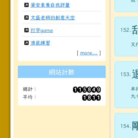
效
資安素養自我評量
文盛老師的創意天空
152.
打字game
滑鼠練習
又
[
more...
]
網站計數
153.
本
總計：
九
平均：
154.