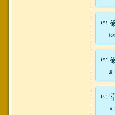
158.
比
159.
釜
160.
韋