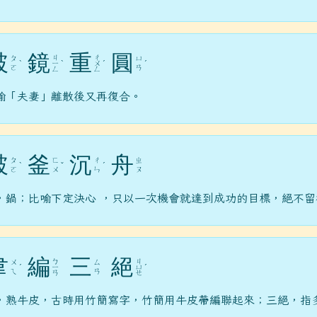
破
鏡
重
圓
ㄐ
ㄔ
ㄆ
ㄩ
ˋ
ㄧ
ˋ
ㄨ
ˊ
ˊ
ㄛ
ㄢ
ㄥ
ㄥ
喻「夫妻」離散後又再復合。
破
釜
沉
舟
ㄆ
ㄈ
ㄔ
ㄓ
ˋ
ˇ
ˊ
ㄛ
ㄨ
ㄣ
ㄡ
，鍋；比喻下定決心 ，只以一次機會就達到成功的目標，絕不留
韋
編
三
絕
ㄅ
ㄐ
ㄨ
ㄙ
ˊ
ㄧ
ㄩ
ˊ
ㄟ
ㄢ
ㄢ
ㄝ
，熟牛皮，古時用竹簡寫字，竹簡用牛皮帶編聯起來；三絕，指