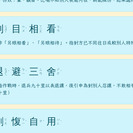
，仿效；顰，皺眉。比喻不知別人長處何在，胡亂模仿，結果適
刮
目
相
看
ㄍ
ㄒ
ㄇ
ㄎ
ㄨ
ˋ
ㄧ
ˋ
ㄨ
ㄢ
ㄚ
ㄤ
作「另眼相看」、「另眼相待」。指對方已不同往日或較別人特
退
避
三
舍
ㄊ
ㄅ
ㄙ
ㄕ
ㄨ
ˋ
ˋ
ˋ
ㄧ
ㄢ
ㄜ
ㄟ
指作戰時，退兵九十里以表退讓，後引申為對別人忍讓，不敢相
十里）
剛
愎
自
用
ㄍ
ㄅ
ㄩ
ㄗ
ˋ
ˋ
ˋ
ㄤ
ㄧ
ㄥ