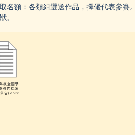
/modules/tad_repair/
取名額：各類組選送作品，擇優代表參賽
狀。
du.tw/ _blan
.gov.tw/ _blank
/chimei07_3/b612-3ig4s4mcdois7svo _blank
4學年度全國學
賽校內初選
告).docx