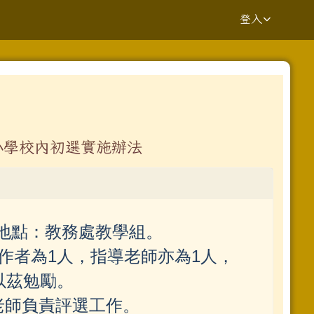
登入
⏸
小學校內初選實施辦法
yV7UvQ/viewform?edit_requested=true _blank
地點：教務處教學組。
1
1
作者為
人，指導老師亦為
人，
.kaway.com.tw%2fpage%2frepair%2findex.aspx _blank
以茲勉勵。
ziV7fs1GGE-h484y8t6w/viewform?pli=1 _blank
老師負責評選工作。