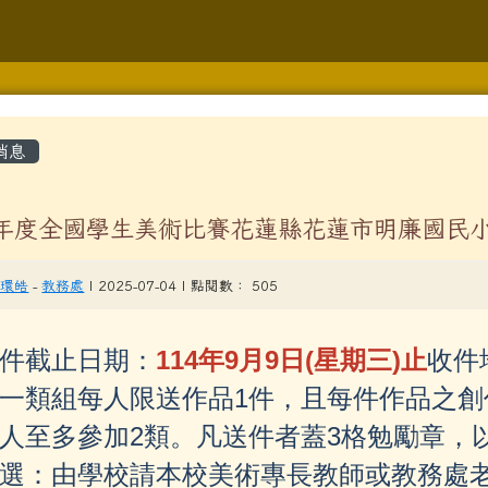
學
容區域
消息
學年度全國學生美術比賽花蓮縣花蓮市明廉國民
gle.com/forms/d/1ZSFLXy9HoKSJrigoJp3pDKEIQHNLqfDYLkXjU
王環皓
-
教務處
| 2025-07-04 | 點閱數： 505
hlc.edu.tw/modules/tad_repair/
114
9
9
(
)
件截止日期：
年
月
日
星期三
止
收件
lc.edu.tw/modules/jill_booking/
1
一類組每人限送作品
件，且每件作品之創
y.com.tw/page/member/login.aspx?rtn=https%3a%2f%2fwww
2
3
人至多參加
類。凡送件者蓋
格勉勵章，
gle.com/forms/d/e/1FAIpQLScr6KGMj552f2xHH1TsRtIYU4ZtJO
選：由學校請本校美術專長教師或教務處