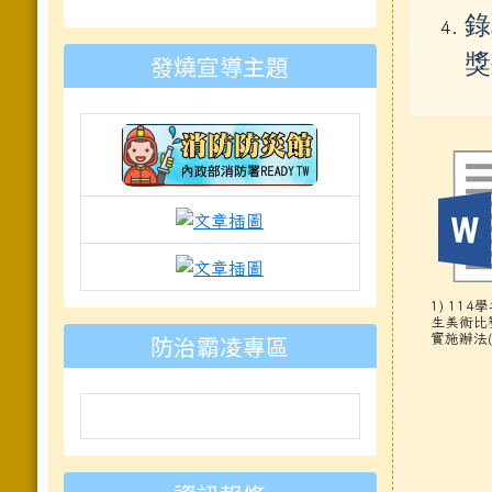
to https://www.mleps.hlc.edu.tw
錄
發燒宣導主題
獎
link to https://isafeevent.moe.e
link to https://prepare.mnd
link to https://padlet.com
1) 11
生美術比
防治霸凌專區
實施辦法(公