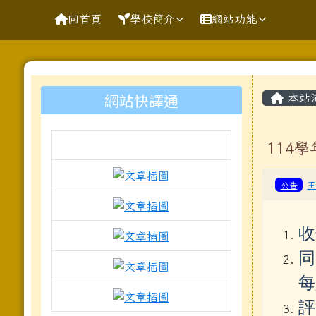
導覽列
跳至主內容區
花蓮縣花蓮市明廉國民小
回首頁
學校簡介
網站功能
頁尾區域
主內
左邊區域內容
網站快譯通
本站
114
link to https://docs.goo
公告
link to https://www.mleps.
收
link to https://www.mleps.h
同
link to https://www.kawa
每
link to https://docs.goo
評