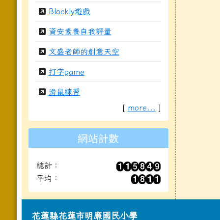
Blockly遊戲
資安素養自我評量
文盛老師的創意天空
打字game
滑鼠練習
[
more...
]
網站計數
總計：
平均：
頁尾區域內容
花蓮縣花蓮市明廉國民小學